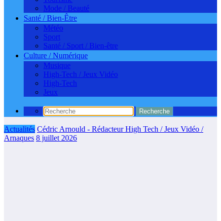
Mode / Beauté
Santé / Bien-Être
Météo
Sport
Santé / Sport / Bien-être
Culture / Numérique
Musique
High-Tech / Jeux Vidéo
High-Tech
Jeux
Actualités
Cédric Arnould - Rédacteur High Tech / Jeux Vidéo /
Arnaques
8 juillet 2026