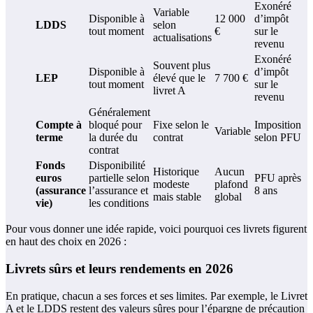
Exonéré
Variable
Disponible à
12 000
d’impôt
LDDS
selon
tout moment
€
sur le
actualisations
revenu
Exonéré
Souvent plus
Disponible à
d’impôt
LEP
élevé que le
7 700 €
tout moment
sur le
livret A
revenu
Généralement
Compte à
bloqué pour
Fixe selon le
Imposition
Variable
terme
la durée du
contrat
selon PFU
contrat
Fonds
Disponibilité
Historique
Aucun
euros
partielle selon
PFU après
modeste
plafond
(assurance
l’assurance et
8 ans
mais stable
global
vie)
les conditions
Pour vous donner une idée rapide, voici pourquoi ces livrets figurent
en haut des choix en 2026 :
Livrets sûrs et leurs rendements en 2026
En pratique, chacun a ses forces et ses limites. Par exemple, le Livret
A et le LDDS restent des valeurs sûres pour l’épargne de précaution