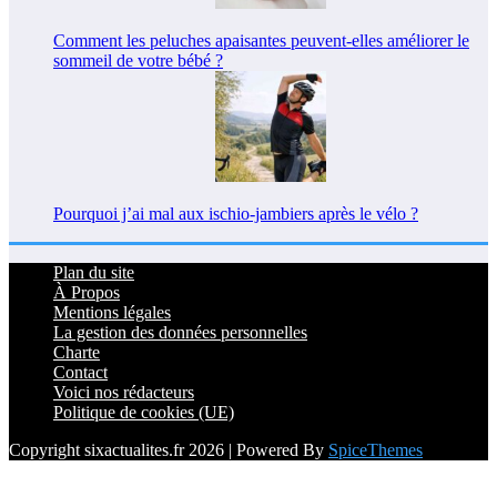
Comment les peluches apaisantes peuvent-elles améliorer le
sommeil de votre bébé ?
Pourquoi j’ai mal aux ischio-jambiers après le vélo ?
Plan du site
À Propos
Mentions légales
La gestion des données personnelles
Charte
Contact
Voici nos rédacteurs
Politique de cookies (UE)
Copyright sixactualites.fr 2026 | Powered By
SpiceThemes