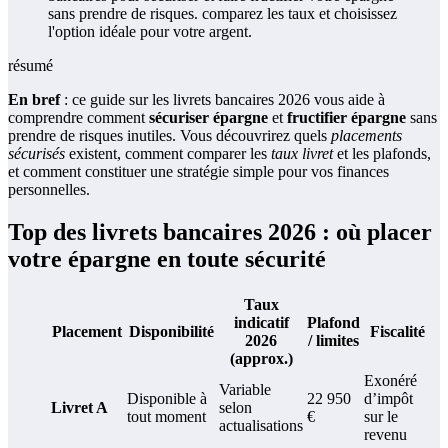
résumé
En bref
: ce guide sur les livrets bancaires 2026 vous aide à
comprendre comment
sécuriser épargne
et
fructifier épargne
sans
prendre de risques inutiles. Vous découvrirez quels
placements
sécurisés
existent, comment comparer les
taux livret
et les plafonds,
et comment constituer une stratégie simple pour vos finances
personnelles.
Top des livrets bancaires 2026 : où placer
votre épargne en toute sécurité
Taux
indicatif
Plafond
Placement
Disponibilité
Fiscalité
2026
/ limites
(approx.)
Exonéré
Variable
Disponible à
22 950
d’impôt
Livret A
selon
tout moment
€
sur le
actualisations
revenu