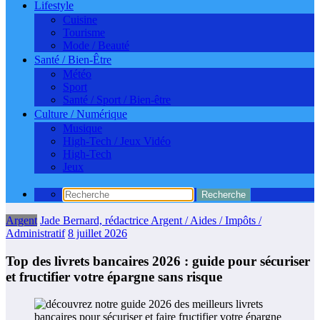
Lifestyle
Cuisine
Tourisme
Mode / Beauté
Santé / Bien-Être
Météo
Sport
Santé / Sport / Bien-être
Culture / Numérique
Musique
High-Tech / Jeux Vidéo
High-Tech
Jeux
Argent
Jade Bernard, rédactrice Argent / Aides / Impôts /
Administratif
8 juillet 2026
Top des livrets bancaires 2026 : guide pour sécuriser
et fructifier votre épargne sans risque