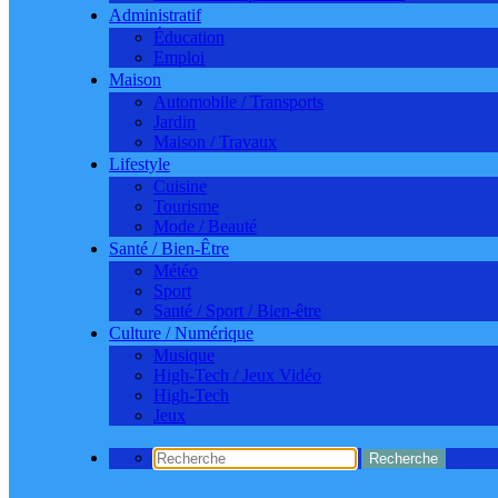
Administratif
Éducation
Emploi
Maison
Automobile / Transports
Jardin
Maison / Travaux
Lifestyle
Cuisine
Tourisme
Mode / Beauté
Santé / Bien-Être
Météo
Sport
Santé / Sport / Bien-être
Culture / Numérique
Musique
High-Tech / Jeux Vidéo
High-Tech
Jeux