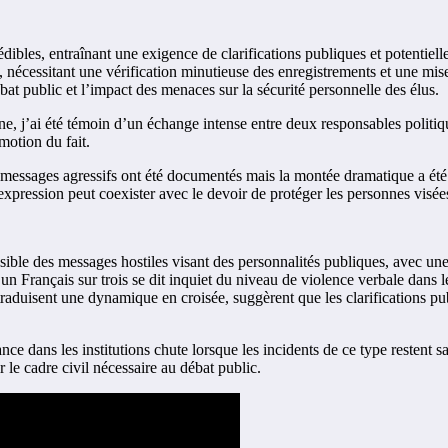
bles, entraînant une exigence de clarifications publiques et potentielle
 nécessitant une vérification minutieuse des enregistrements et une mise 
at public et l’impact des menaces sur la sécurité personnelle des élus.
 j’ai été témoin d’un échange intense entre deux responsables politique
motion du fait.
les messages agressifs ont été documentés mais la montée dramatique a é
expression peut coexister avec le devoir de protéger les personnes visée
ible des messages hostiles visant des personnalités publiques, avec une
n Français sur trois se dit inquiet du niveau de violence verbale dans l
 traduisent une dynamique en croisée, suggèrent que les clarifications p
ce dans les institutions chute lorsque les incidents de ce type restent sa
ir le cadre civil nécessaire au débat public.