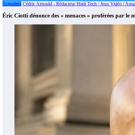
Actualités
Cédric Arnould - Rédacteur High Tech / Jeux Vidéo / Arn
Éric Ciotti dénonce des « menaces » proférées par le mi