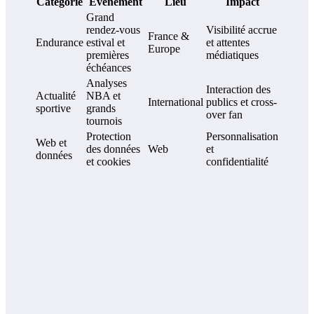
Catégorie
Événement
Lieu
Impact
Grand
rendez-vous
Visibilité accrue
France &
Endurance
estival et
et attentes
Europe
premières
médiatiques
échéances
Analyses
Interaction des
Actualité
NBA et
International
publics et cross-
sportive
grands
over fan
tournois
Protection
Personnalisation
Web et
des données
Web
et
données
et cookies
confidentialité