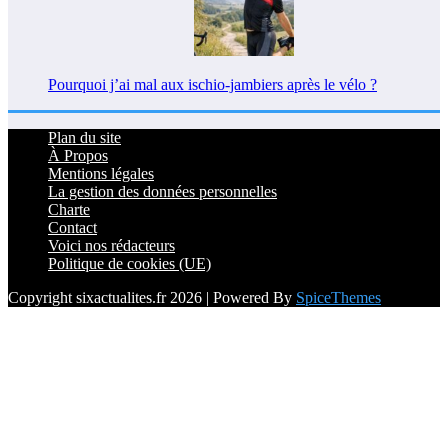
Pourquoi j’ai mal aux ischio-jambiers après le vélo ?
Plan du site
À Propos
Mentions légales
La gestion des données personnelles
Charte
Contact
Voici nos rédacteurs
Politique de cookies (UE)
Copyright sixactualites.fr 2026 | Powered By
SpiceThemes