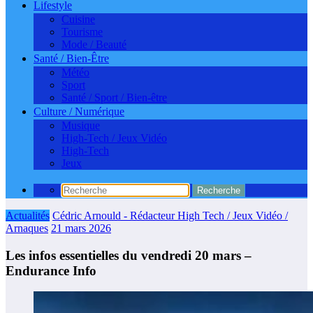
Lifestyle
Cuisine
Tourisme
Mode / Beauté
Santé / Bien-Être
Météo
Sport
Santé / Sport / Bien-être
Culture / Numérique
Musique
High-Tech / Jeux Vidéo
High-Tech
Jeux
Actualités
Cédric Arnould - Rédacteur High Tech / Jeux Vidéo /
Arnaques
21 mars 2026
Les infos essentielles du vendredi 20 mars –
Endurance Info