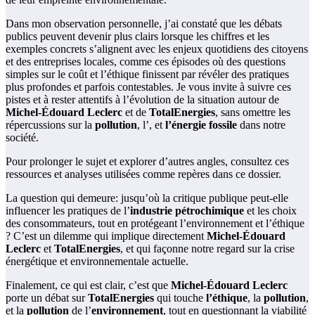
Dans mon observation personnelle, j’ai constaté que les débats
publics peuvent devenir plus clairs lorsque les chiffres et les
exemples concrets s’alignent avec les enjeux quotidiens des citoyens
et des entreprises locales, comme ces épisodes où des questions
simples sur le coût et l’éthique finissent par révéler des pratiques
plus profondes et parfois contestables. Je vous invite à suivre ces
pistes et à rester attentifs à l’évolution de la situation autour de
Michel-Édouard Leclerc
et de
TotalEnergies
, sans omettre les
répercussions sur la
pollution
, l’
, et
l’énergie fossile
dans notre
société.
Pour prolonger le sujet et explorer d’autres angles, consultez ces
ressources et analyses utilisées comme repères dans ce dossier.
La question qui demeure: jusqu’où la critique publique peut-elle
influencer les pratiques de l’
industrie pétrochimique
et les choix
des consommateurs, tout en protégeant l’environnement et l’éthique
? C’est un dilemme qui implique directement
Michel-Édouard
Leclerc
et
TotalEnergies
, et qui façonne notre regard sur la crise
énergétique et environnementale actuelle.
Finalement, ce qui est clair, c’est que
Michel-Édouard Leclerc
porte un débat sur
TotalEnergies
qui touche
l’éthique
, la
pollution
,
et la
pollution
de l’
environnement
, tout en questionnant la viabilité