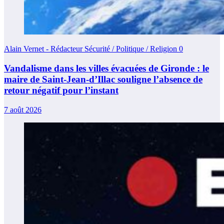
Alain Vernet - Rédacteur Sécurité / Politique / Religion
0
Vandalisme dans les villes évacuées de Gironde : le
maire de Saint-Jean-d’Illac souligne l’absence de
retour négatif pour l’instant
7 août 2026