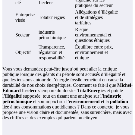
clé
Leclerc
pratiques du secteur
Allégations d’illégalité
Entreprise
TotalEnergies
et de stratégies
visée
tarifaires
Risque
industrie
Secteur
environnemental et
pétrochimique
questions éthiques
Transparence,
Équilibre entre prix,
Objectif
régulation et
environnement et
responsabilité
éthique
Vous vous demandez peut-être jusqu’où peut aller la critique
publique lorsque des géants du pétrole sont accusés d’illégalité et
que les tensions autour de l’énergie fossile remettent en cause la
durabilité de nos choix énergétiques. Comment se fait-il que
Michel-
Édouard Leclerc
s’empare du dossier
TotalEnergies
et pointe
l’
illégalité
supposée, tout en tissant une analyse sur l’
industrie
pétrochimique
et son impact sur l’
environnement
et la
pollution
liée à nos consommations quotidiennes ? Dans ce contexte, je vous
propose une vision claire et documentée, sans surenchère, mais avec
des chiffres et des exemples qui parlent au citoyen.