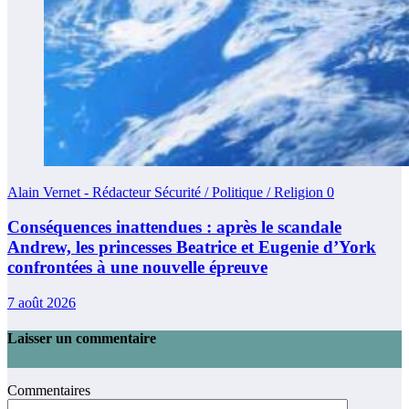
Alain Vernet - Rédacteur Sécurité / Politique / Religion
0
Conséquences inattendues : après le scandale
Andrew, les princesses Beatrice et Eugenie d’York
confrontées à une nouvelle épreuve
7 août 2026
Laisser un commentaire
Commentaires