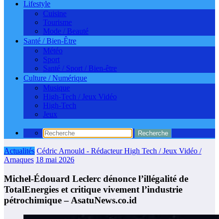
Lifestyle
Cuisine
Tourisme
Mode / Beauté
Santé / Bien-Être
Météo
Sport
Santé / Sport / Bien-être
Culture / Numérique
Musique
High-Tech / Jeux Vidéo
High-Tech
Jeux
Actualités
Cédric Arnould - Rédacteur High Tech / Jeux Vidéo /
Arnaques
18 mai 2026
Michel-Édouard Leclerc dénonce l’illégalité de
TotalEnergies et critique vivement l’industrie
pétrochimique – AsatuNews.co.id