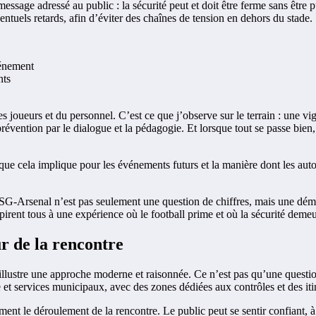
ssage adressé au public : la sécurité peut et doit être ferme sans être pu
éventuels retards, afin d’éviter des chaînes de tension en dehors du stade.
vénement
nts
es joueurs et du personnel. C’est ce que j’observe sur le terrain : une vig
 prévention par le dialogue et la pédagogie. Et lorsque tout se passe bien
que cela implique pour les événements futurs et la manière dont les autor
SG-Arsenal n’est pas seulement une question de chiffres, mais une démo
 aspirent tous à une expérience où le football prime et où la sécurité deme
ur de la rencontre
 illustre une approche moderne et raisonnée. Ce n’est pas qu’une question
et services municipaux, avec des zones dédiées aux contrôles et des itin
lement le déroulement de la rencontre. Le public peut se sentir confiant, à 