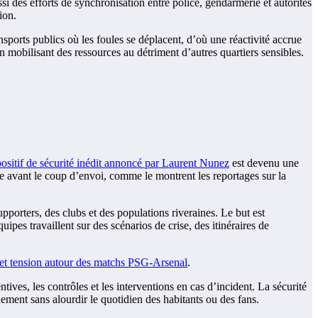
si des efforts de synchronisation entre police, gendarmerie et autorités
ion.
ansports publics où les foules se déplacent, d’où une réactivité accrue
n mobilisant des ressources au détriment d’autres quartiers sensibles.
positif de sécurité inédit annoncé par Laurent Nunez
est devenu une
me avant le coup d’envoi, comme le montrent les reportages sur la
pporters, des clubs et des populations riveraines. Le but est
uipes travaillent sur des scénarios de crise, des itinéraires de
et tension autour des matchs PSG-Arsenal
.
ves, les contrôles et les interventions en cas d’incident. La sécurité
énement sans alourdir le quotidien des habitants ou des fans.