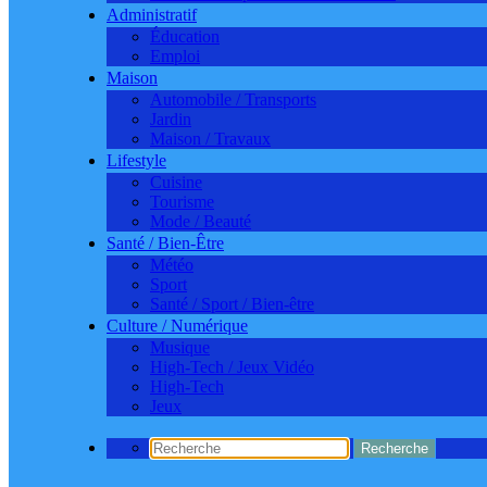
Administratif
Éducation
Emploi
Maison
Automobile / Transports
Jardin
Maison / Travaux
Lifestyle
Cuisine
Tourisme
Mode / Beauté
Santé / Bien-Être
Météo
Sport
Santé / Sport / Bien-être
Culture / Numérique
Musique
High-Tech / Jeux Vidéo
High-Tech
Jeux