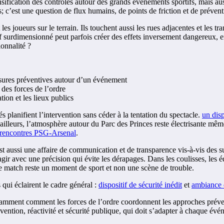
sification des contrôles autour des grands événements sportifs, mais aus
; c’est une question de flux humains, de points de friction et de prévent
s joueurs sur le terrain. Ils touchent aussi les rues adjacentes et les tr
itif surdimensionné peut parfois créer des effets inversement dangereux, e
onnalité ?
sures préventives autour d’un événement
des forces de l’ordre
tion et les lieux publics
és planifient l’intervention sans céder à la tentation du spectacle.
un dis
r ailleurs, l’atmosphère autour du Parc des Princes reste électrisante mê
 rencontres PSG-Arsenal
.
t aussi une affaire de communication et de transparence vis-à-vis des su
gir avec une précision qui évite les dérapages. Dans les coulisses, les éq
le match reste un moment de sport et non une scène de trouble.
 qui éclairent le cadre général :
dispositif de sécurité inédit
et
ambiance 
tamment comment les forces de l’ordre coordonnent les approches préventi
révention, réactivité et sécurité publique, qui doit s’adapter à chaque év