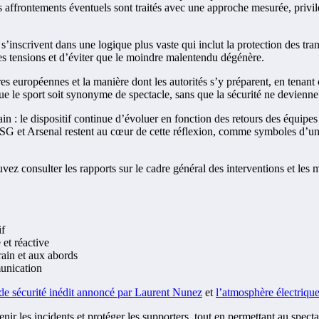
 affrontements éventuels sont traités avec une approche mesurée, privilég
ls s’inscrivent dans une logique plus vaste qui inclut la protection des 
les tensions et d’éviter que le moindre malentendu dégénère.
res européennes et la manière dont les autorités s’y préparent, en tenan
ue le sport soit synonyme de spectacle, sans que la sécurité ne devienne 
ain : le dispositif continue d’évoluer en fonction des retours des équipes
 PSG et Arsenal restent au cœur de cette réflexion, comme symboles d’un 
uvez consulter les rapports sur le cadre général des interventions et l
if
 et réactive
rrain et aux abords
munication
 de sécurité inédit annoncé par Laurent Nunez
et
l’atmosphère électriq
ir les incidents et protéger les supporters, tout en permettant au spectac