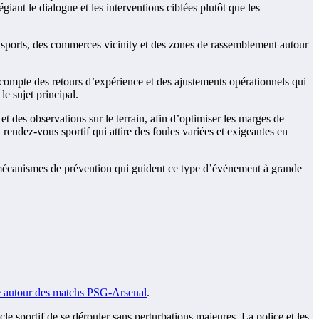
iant le dialogue et les interventions ciblées plutôt que les
transports, des commerces vicinity et des zones de rassemblement autour
t compte des retours d’expérience et des ajustements opérationnels qui
le sujet principal.
 et des observations sur le terrain, afin d’optimiser les marges de
rendez-vous sportif qui attire des foules variées et exigeantes en
es mécanismes de prévention qui guident ce type d’événement à grande
ue autour des matchs PSG-Arsenal
.
le sportif de se dérouler sans perturbations majeures. La police et les