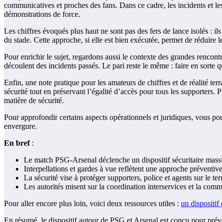
communicatives et proches des fans. Dans ce cadre, les incidents et les
démonstrations de force.
Les chiffres évoqués plus haut ne sont pas des fers de lance isolés : i
du stade. Cette approche, si elle est bien exécutée, permet de réduire 
Pour enrichir le sujet, regardons aussi le contexte des grandes rencont
découlent des incidents passés. Le pari reste le même : faire en sorte q
Enfin, une note pratique pour les amateurs de chiffres et de réalité terr
sécurité tout en préservant l’égalité d’accès pour tous les supporters.
matière de sécurité.
Pour approfondir certains aspects opérationnels et juridiques, vous po
envergure.
En bref
:
Le match PSG-Arsenal déclenche un dispositif sécuritaire mass
Interpellations et gardes à vue reflètent une approche préventive
La sécurité vise à protéger supporters, police et agents sur le te
Les autorités misent sur la coordination interservices et la com
Pour aller encore plus loin, voici deux ressources utiles :
un dispositif
En résumé, le dispositif autour de PSG et Arsenal est conçu pour préven