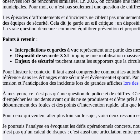
observées lors de rencontres similaires. En 2026, on constate une inten
municipales. Pour moi, ce n’est pas seulement une question de chiffres
Les épisodes d’affrontements et d’incidents ne ciblent pas uniquement le
des équipes de sécurité. Cela dit, je garde un œil critique : un dispos
La vraie question demeure : comment équilibrer prévention et proporti
Points à retenir
:
Interpellations et gardes à vue
représentent une partie des me
Dispositif de sécurité XXL
implique une mobilisation massive 
Enjeux de sécurité
touchent autant les supporters que la circula
Pour illustrer le contexte, il faut aussi comprendre comment les autorit
référence dans les échanges entre sécurité et événementiel sportif. Pa
tension et l’anticipation des incidents lors de grandes affiches
lors des
À mes yeux, ce n’est pas qu’une question de police et de chiffres. C’es
d’empêcher les incidents avant qu’ils ne se produisent et d’être prêt à a
détournement des foules et des points d’intervention rapide, afin que 
Pour ceux qui veulent aller plus loin sur le sujet, voici deux ressources
Je poursuis l’analyse en évoquant les défis opérationnels concrets, no
n’est pas qu’un calcul de risques ; c’est aussi une articulation entre p