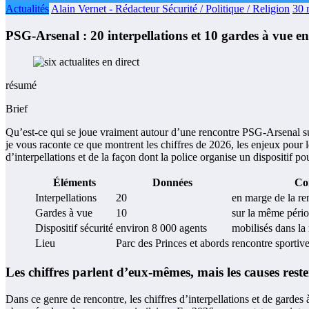
Actualités
Alain Vernet - Rédacteur Sécurité / Politique / Religion
30 
PSG-Arsenal : 20 interpellations et 10 gardes à vue e
résumé
Brief
Qu’est-ce qui se joue vraiment autour d’une rencontre PSG-Arsenal sur l
je vous raconte ce que montrent les chiffres de 2026, les enjeux pour l
d’interpellations et de la façon dont la police organise un dispositif 
Éléments
Données
Co
Interpellations
20
en marge de la re
Gardes à vue
10
sur la même péri
Dispositif sécurité
environ 8 000 agents
mobilisés dans la
Lieu
Parc des Princes et abords
rencontre sportiv
Les chiffres parlent d’eux-mêmes, mais les causes reste
Dans ce genre de rencontre, les chiffres d’interpellations et de gardes 