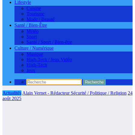
Lifestyle
Cuisine
Tourisme
Mode / Beauté
Santé / Bien-Être
Météo
Sport
Santé / Sport / Bien-être
Culture / Numérique
Musique
High-Tech / Jeux Vidéo
High-Tech
Jeux
Actualités
Alain Vernet - Rédacteur Sécurité / Politique / Religion
24
août 2025