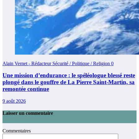
Alain Vernet - Rédacteur Sécurité / Politique / Religion
0
Une mission d’endurance : le spéléologue blessé reste
plongé dans le gouffre de La Pierre Saint-Martin, sa
remontée continue
9 août 2026
Laisser un commentaire
Commentaires