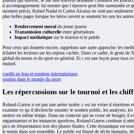
joueurs qui suivent. Je me suis souvent demandé comment les joueurs 
d accompagnement: lui montre que l épreuve peut être surmontée et que l
moment précis, Rafael Nadal et Carlos Alcaraz ne sont pas seulement de
plus belles pages lorsque les héros savent se soutenir les uns les autres
Renforcement moral
du jeune joueur
Transmission culturelle
entre générations
Impact médiatique
sur le tournoi et le public
Pour ceux qui doutent encore, rappelons une autre approche: les meill
éclairer les lecteurs sur les enjeux cachés. Dans ce cadre, le geste de N
global du tennis et du sport en général. Et c est une leçon pour tous ce
mutuel.
conflit en Iran et soutiens internationaux
soutien dans le monde du sport
Les répercussions sur le tournoi et les chi
Roland-Garros n est pas une arène isolée; c est un vivier d émotions et 
examine ce qu il déclenche ensuite: le soutien public, les analyses, les
motive en même temps. Dans un contexte qui ne cesse de bouger, il est u
organisateurs et les instances sportives, Roland-Garros continue d atti
pics de fréquentation lors des phases finales. Cette dynamique est es
le tennis dans son ensemble. Le public est friand de récits humains, de