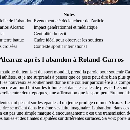
Notes
cielle de l’abandon
Événement clé déclencheur de l’article
arlos Alcaraz
Impact générationnel et médiatique
ial
Centralité du récit
r terre battue
Cadre idéal pour observer les soutiens
s croisées
Contexte sportif international
 Alcaraz après l abandon à Roland-Garros
matique du tennis et du sport mondial, prend la parole pour soutenir C
 athlètes, et je me surprends à penser que ce geste peut dire bien plus 
 et les nouveaux se soutiennent donne une couleur particulière à la comp
e encore aujourd hui sur les tribunes et dans les salles de presse. Le sou
erelle entre deux époques, une affirmation que le sport peut être une hi
 attentes qui pèsent sur les épaules d un jeune prodige comme Alcaraz. 
ts de rire se mêlent dans le même vestiaire imaginaire. L abandon, dans
l n est pas une simple marque d encouragement; c est une transmission 
 balles et des finales disputées sur différentes surfaces. Sa voix porte u