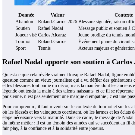
Donnée
Valeur
Contexte
Abandon
Roland-Garros 2026
Blessure signalée, raison offi
Soutien
Rafael Nadal
Message public et soutien à C
Joueur visé
Carlos Alcaraz
Jeune prodige du tennis mond
Tournoi
Roland-Garros
Événement phare du circuit su
Sport
Tennis
Acteurs majeurs et génération
Rafael Nadal apporte son soutien à Carlos
Qu est-ce que cela révèle vraiment lorsque Rafael Nadal, figure emblé
question comme un vieux journaliste qui a vu défiler des générations d
et les blessures font partie du décor, mais la manière dont les anciens
légende ont tendu la main à des talents naissants, et ce fil se répercut
parisienne, n est pas seulement une marque d empathie ; c est une pass
Pour comprendre, il faut revenir sur le contexte du tournoi et sur les
où les blessés et les vainqueurs coexistent, où les larmes et les écla
étape nécessaire vers la maturité. Dans ce cadre, le message de Nada
du même métier ; il est un témoin des années qui se succèdent au fil des
fair-play, à la confiance et à la solidarité entre joueurs.