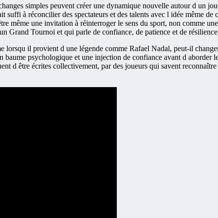
hanges simples peuvent créer une dynamique nouvelle autour d un joueur
ait suffi à réconcilier des spectateurs et des talents avec l idée même 
ut-être même une invitation à réinterroger le sens du sport, non comme u
 un Grand Tournoi et qui parle de confiance, de patience et de résilience
e lorsqu il provient d une légende comme Rafael Nadal, peut-il change
un baume psychologique et une injection de confiance avant d aborder les
nt d être écrites collectivement, par des joueurs qui savent reconnaître 