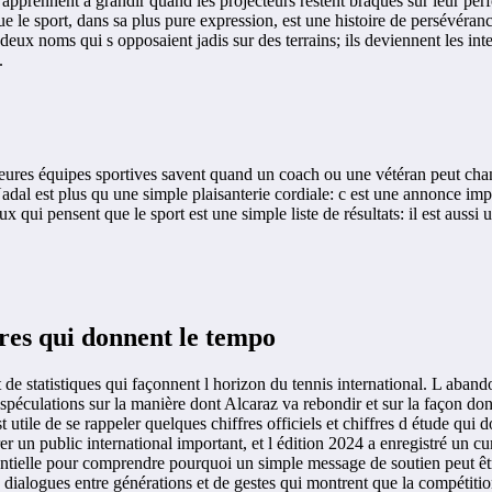
apprennent à grandir quand les projecteurs restent braqués sur leur pe
e sport, dans sa plus pure expression, est une histoire de persévérance e
ux noms qui s opposaient jadis sur des terrains; ils deviennent les inte
.
eures équipes sportives savent quand un coach ou une vétéran peut chan
adal est plus qu une simple plaisanterie cordiale: c est une annonce implic
ux qui pensent que le sport est une simple liste de résultats: il est aussi
ffres qui donnent le tempo
de statistiques qui façonnent l horizon du tennis international. L abandon
 spéculations sur la manière dont Alcaraz va rebondir et sur la façon dont
tile de se rappeler quelques chiffres officiels et chiffres d étude qui d
rer un public international important, et l édition 2024 a enregistré un 
sentielle pour comprendre pourquoi un simple message de soutien peut êt
 dialogues entre générations et de gestes qui montrent que la compétition