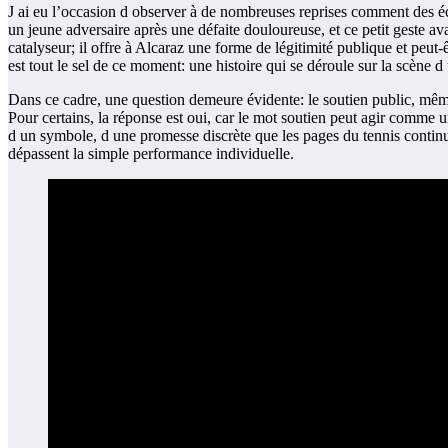
J ai eu l’occasion d observer à de nombreuses reprises comment des éc
un jeune adversaire après une défaite douloureuse, et ce petit geste av
catalyseur; il offre à Alcaraz une forme de légitimité publique et pe
est tout le sel de ce moment: une histoire qui se déroule sur la scène d
Dans ce cadre, une question demeure évidente: le soutien public, mêm
Pour certains, la réponse est oui, car le mot soutien peut agir comme 
d un symbole, d une promesse discrète que les pages du tennis continue
dépassent la simple performance individuelle.