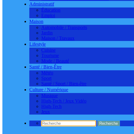
Administratif
Éducation
Emploi
Maison
Automobile / Transports
Jardin
Maison / Travaux
Lifestyle
Cuisine
Tourisme
Mode / Beauté
Santé / Bien-Être
Météo
Sport
Santé / Sport / Bien-être
Culture / Numérique
Musique
High-Tech / Jeux Vidéo
High-Tech
Jeux