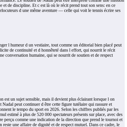
rformance. Le soutien de Nadal peut être interprété comme une mission
t de discipline. Et c est là où le récit prend tout son sens: en ce
rlocuteurs d une même aventure — celle qui voit le tennis écrire ses
ger l humeur d un vestiaire, tout comme un éditorial bien placé peut
ite de continuité et d honnêteté dans l effort, qui nourrit le récit
 une conversation humaine, qui se nourrit de soutien et de respect
 est un sujet sensible, mais il devient plus éclairant lorsque l on
 Nadal peut continuer d être cette figure tutélaire qui rassure et
onnent le tempo du sport en 2026. Selon les chiffres publiés par les
cumul estimé à plus de 520 000 spectateurs présents sur place, avec des
re perçu comme une indication de la direction que prend le tournoi et
 reste une affaire de dignité et de respect mutuel. Dans ce cadre, le