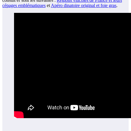
consult er sont les suivantes :
Régions viticoles de France et leurs
cépages emblématiques
et
Apéro dinatoire original et foie gras
.