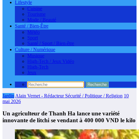
Lifestyle
Cuisine
Tourisme
Mode / Beauté
Santé / Bien-Être
Météo
Sport
Santé / Sport / Bien-être
Culture / Numérique
Musique
High-Tech / Jeux Vidéo
High-Tech
Jeux
Jardin
Alain Vernet - Rédacteur Sécurité / Politique / Religion
10
mai 2026
Un agriculteur de Thanh Ha lance une variété
innovante de litchi se vendant à 400 000 VND le kilo