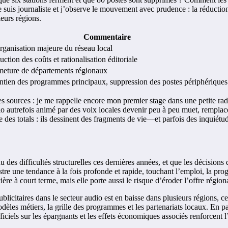
suis journaliste et j’observe le mouvement avec prudence : la réduction 
ieurs régions.
Commentaire
ganisation majeure du réseau local
ction des coûts et rationalisation éditoriale
meture de départements régionaux
ntien des programmes principaux, suppression des postes périphériques
s sources : je me rappelle encore mon premier stage dans une petite radi
dio autrefois animé par des voix locales devenir peu à peu muet, remplacé
 des totals : ils dessinent des fragments de vie—et parfois des inquiétud
 des difficultés structurelles ces dernières années, et que les décisions
stre une tendance à la fois profonde et rapide, touchant l’emploi, la prog
ère à court terme, mais elle porte aussi le risque d’éroder l’offre régiona
licitaires dans le secteur audio est en baisse dans plusieurs régions, ce
èles métiers, la grille des programmes et les partenariats locaux. En par
ficiels sur les épargnants et les effets économiques associés renforcent l