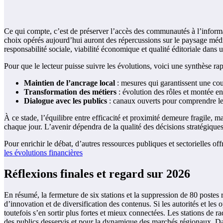
Ce qui compte, c’est de préserver l’accès des communautés à l’informat
choix opérés aujourd’hui auront des répercussions sur le paysage médi
responsabilité sociale, viabilité économique et qualité éditoriale dan
Pour que le lecteur puisse suivre les évolutions, voici une synthèse rapi
Maintien de l’ancrage local
: mesures qui garantissent une couv
Transformation des métiers
: évolution des rôles et montée e
Dialogue avec les publics
: canaux ouverts pour comprendre les a
À ce stade, l’équilibre entre efficacité et proximité demeure fragile, ma
chaque jour. L’avenir dépendra de la qualité des décisions stratégique
Pour enrichir le débat, d’autres ressources publiques et sectorielles of
les évolutions financières
Réflexions finales et regard sur 2026
En résumé, la fermeture de six stations et la suppression de 80 postes r
d’innovation et de diversification des contenus. Si les autorités et
toutefois s’en sortir plus fortes et mieux connectées. Les stations de 
des publics desservis et pour la dynamique des marchés régionaux. Dans