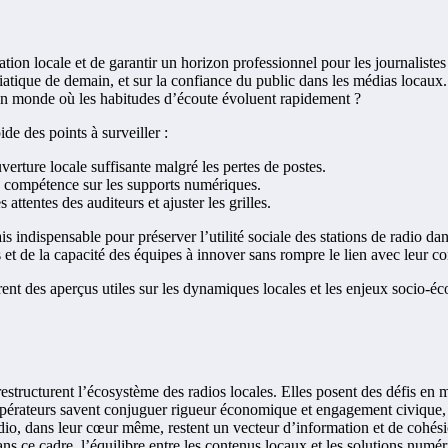
ion locale et de garantir un horizon professionnel pour les journalistes
atique de demain, et sur la confiance du public dans les médias locaux
s un monde où les habitudes d’écoute évoluent rapidement ?
de des points à surveiller :
erture locale suffisante malgré les pertes de postes.
n compétence sur les supports numériques.
ttentes des auditeurs et ajuster les grilles.
is indispensable pour préserver l’utilité sociale des stations de radio dan
s et de la capacité des équipes à innover sans rompre le lien avec leur
frent des aperçus utiles sur les dynamiques locales et les enjeux socio-é
estructurent l’écosystème des radios locales. Elles posent des défis en ma
 les opérateurs savent conjuguer rigueur économique et engagement civiq
radio, dans leur cœur même, restent un vecteur d’information et de cohési
 ce cadre, l’équilibre entre les contenus locaux et les solutions numéri