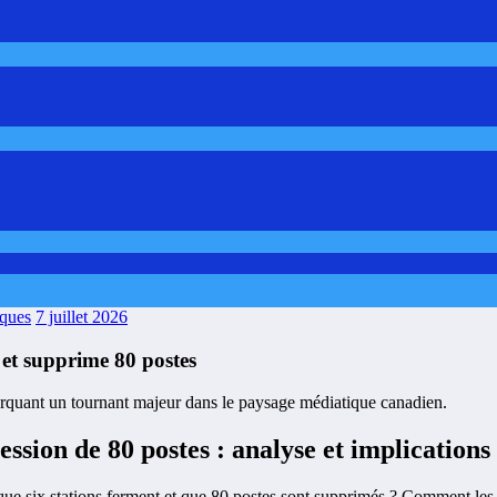
aques
7 juillet 2026
o et supprime 80 postes
ession de 80 postes : analyse et implications
que six stations ferment et que 80 postes sont supprimés ? Comment les é