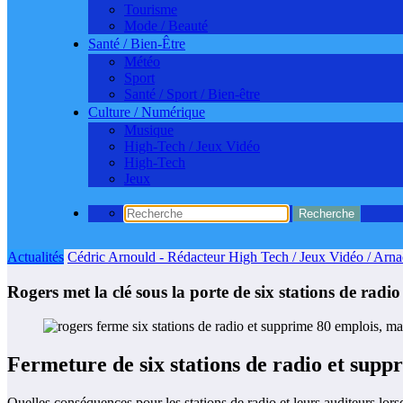
Tourisme
Mode / Beauté
Santé / Bien-Être
Météo
Sport
Santé / Sport / Bien-être
Culture / Numérique
Musique
High-Tech / Jeux Vidéo
High-Tech
Jeux
Actualités
Cédric Arnould - Rédacteur High Tech / Jeux Vidéo / Arn
Rogers met la clé sous la porte de six stations de radi
Fermeture de six stations de radio et suppr
Quelles conséquences pour les stations de radio et leurs auditeurs lors