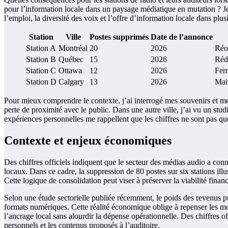
pour l’information locale dans un paysage médiatique en mutation ? Je 
l’emploi, la diversité des voix et l’offre d’information locale dans plus
Station
Ville
Postes supprimés
Date de l’annonce
Station A
Montréal
20
2026
Réor
Station B
Québec
15
2026
Rédu
Station C
Ottawa
12
2026
Fer
Station D
Calgary
13
2026
Mai
Pour mieux comprendre le contexte, j’ai interrogé mes souvenirs et me
perte de proximité avec le public. Dans une autre ville, j’ai vu un stu
expériences personnelles me rappellent que les chiffres ne sont pas que
Contexte et enjeux économiques
Des chiffres officiels indiquent que le secteur des médias audio a connu
locaux. Dans ce cadre, la suppression de 80 postes sur six stations illu
Cette logique de consolidation peut viser à préserver la viabilité financi
Selon une étude sectorielle publiée récemment, le poids des revenus pub
formats numériques. Cette réalité économique oblige à repenser les mod
l’ancrage local sans alourdir la dépense opérationnelle. Des chiffres of
personnels et les contenus proposés à l’auditoire.