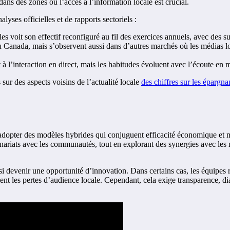
dans des zones où l’accès à l’information locale est crucial.
lyses officielles et de rapports sectoriels :
les voit son effectif reconfiguré au fil des exercices annuels, avec des s
s au Canada, mais s’observent aussi dans d’autres marchés où les médias
et à l’interaction en direct, mais les habitudes évoluent avec l’écoute en
ur des aspects voisins de l’actualité locale
des chiffres sur les épargn
d’adopter des modèles hybrides qui conjuguent efficacité économique et ma
tenariats avec les communautés, tout en explorant des synergies avec le
i devenir une opportunité d’innovation. Dans certains cas, les équipes 
ent les pertes d’audience locale. Cependant, cela exige transparence, di