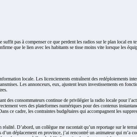
e suffit pas à compenser ce que perdent les radios sur le plan local en te
firme que le lien avec les habitants se tisse moins vite lorsque les équip
 l’information locale. Les licenciements entraînent des redéploiements in
transmises. Les annonceurs, eux, ajustent leurs investissements en fonction
res.
nt des consommateurs continue de privilégier la radio locale pour l’actu
directement vers des plateformes numériques pour des contenus instantanés
 Dans ce cadre, les contraintes budgétaires qui accompagnent les suppress
n réalité. D’abord, un collègue me racontait qu’un reportage sur le terrai
 lors d’un déplacement en province, j’ai rencontré un animateur qui m’a co