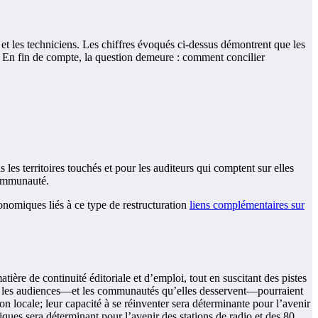
 et les techniciens. Les chiffres évoqués ci-dessus démontrent que les
. En fin de compte, la question demeure : comment concilier
s les territoires touchés et pour les auditeurs qui comptent sur elles
 communauté.
conomiques liés à ce type de restructuration
liens complémentaires sur
tière de continuité éditoriale et d’emploi, tout en suscitant des pistes
ue, les audiences—et les communautés qu’elles desservent—pourraient
on locale; leur capacité à se réinventer sera déterminante pour l’avenir
ques sera déterminant pour l’avenir des stations de radio et des 80