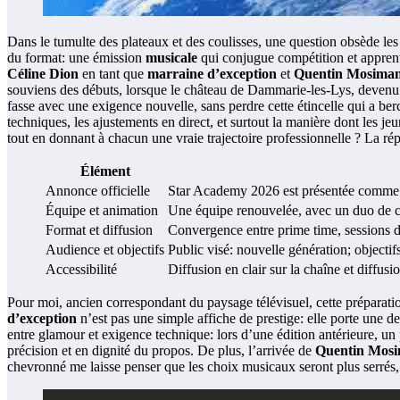
Dans le tumulte des plateaux et des coulisses, une question obsède le
du format: une émission
musicale
qui conjugue compétition et apprent
Céline Dion
en tant que
marraine d’exception
et
Quentin Mosima
souviens des débuts, lorsque le château de Dammarie-les-Lys, devenu ic
fasse avec une exigence nouvelle, sans perdre cette étincelle qui a berc
techniques, les ajustements en direct, et surtout la manière dont les jeu
tout en donnant à chacun une vraie trajectoire professionnelle ? La ré
Élément
Annonce officielle
Star Academy 2026 est présentée comme u
Équipe et animation
Une équipe renouvelée, avec un duo de ch
Format et diffusion
Convergence entre prime time, sessions d
Audience et objectifs
Public visé: nouvelle génération; objecti
Accessibilité
Diffusion en clair sur la chaîne et diffus
Pour moi, ancien correspondant du paysage télévisuel, cette préparat
d’exception
n’est pas une simple affiche de prestige: elle porte une de
entre glamour et exigence technique: lors d’une édition antérieure,
précision et en dignité du propos. De plus, l’arrivée de
Quentin Mos
chevronné me laisse penser que les choix musicaux seront plus serrés