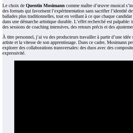
Le choix de
Quentin Mosimann
comme maître d’œuvre musical s’insc
des formats qui favorisent l’expérimentation sans sacrifier l’identité
ballades plus traditionnelles, tout en veillant à ce que chaque candidat
dans une démarche artistique durable. L’effet recherché est palpable: t
des sessions de coaching intensives, des retours précis et des ajustemen
À titre personnel, j’ai vu des producteurs travailler à partir d’une i
artiste et la vitesse de son apprentissage. Dans ce cadre, Mosimann peu
explorer des collaborations transversales: des duos avec des compositeu
expressivité.