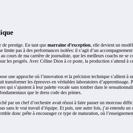
tique
e de prestige. En tant que
marraine d’exception
, elle devient un modè
e limite pas à des performances isolées: il s’agit d’un accompagnement 
au cours de ma carrière de journaliste, que les meilleurs coachs ne se c
sur les progrès. Avec Céline Dion à ce poste, la production s’attend à ce q
ose une approche où l’innovation et la précision technique s’allient à 
ait transformer les épreuves en véritables laboratoires d’apprentissage. 
ores qui s’ajustent à leur palette vocale sans tomber dans le sensationnali
si fondamentaux que le dress code des primes.
hé par un chef d’orchestre avait réussi à faire passer un morceau diffi
as sans le vrai travail d’équipe. Et puis, une autre fois, j’ai entendu 
semble donc prête à encourager ce type de maturation, où l’enseignement