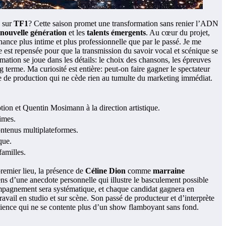
sur
TF1
? Cette saison promet une transformation sans renier l’ADN
nouvelle génération
et les
talents émergents
. Au cœur du projet,
nce plus intime et plus professionnelle que par le passé. Je me
 est repensée pour que la transmission du savoir vocal et scénique se
rmation se joue dans les détails: le choix des chansons, les épreuves
ng terme. Ma curiosité est entière: peut-on faire gagner le spectateur
que de production qui ne cède rien au tumulte du marketing immédiat.
on et Quentin Mosimann à la direction artistique.
imes.
ontenus multiplateformes.
que.
familles.
remier lieu, la présence de
Céline Dion
comme
marraine
iens d’une anecdote personnelle qui illustre le basculement possible
mpagnement sera systématique, et chaque candidat gagnera en
ravail en studio et sur scène. Son passé de producteur et d’interprète
dience qui ne se contente plus d’un show flamboyant sans fond.