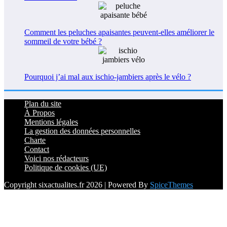
Comment les peluches apaisantes peuvent-elles améliorer le
sommeil de votre bébé ?
Pourquoi j’ai mal aux ischio-jambiers après le vélo ?
Plan du site
À Propos
Mentions légales
La gestion des données personnelles
Charte
Contact
Voici nos rédacteurs
Politique de cookies (UE)
Copyright sixactualites.fr 2026 | Powered By
SpiceThemes