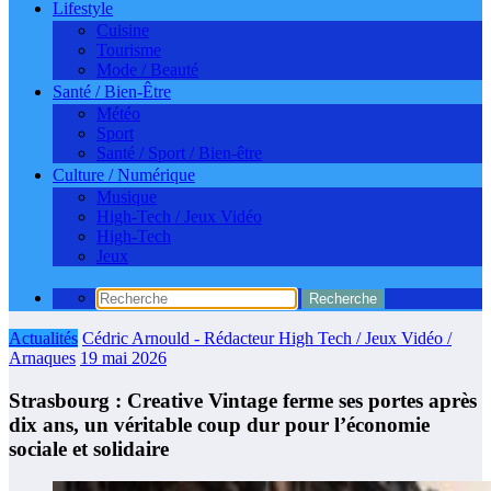
Lifestyle
Cuisine
Tourisme
Mode / Beauté
Santé / Bien-Être
Météo
Sport
Santé / Sport / Bien-être
Culture / Numérique
Musique
High-Tech / Jeux Vidéo
High-Tech
Jeux
Actualités
Cédric Arnould - Rédacteur High Tech / Jeux Vidéo /
Arnaques
19 mai 2026
Strasbourg : Creative Vintage ferme ses portes après
dix ans, un véritable coup dur pour l’économie
sociale et solidaire