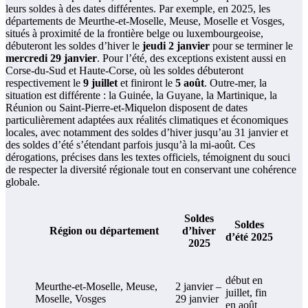
leurs soldes à des dates différentes. Par exemple, en 2025, les
départements de Meurthe-et-Moselle, Meuse, Moselle et Vosges,
situés à proximité de la frontière belge ou luxembourgeoise,
débuteront les soldes d’hiver le
jeudi 2 janvier
pour se terminer le
mercredi 29 janvier
. Pour l’été, des exceptions existent aussi en
Corse-du-Sud et Haute-Corse, où les soldes débuteront
respectivement le
9 juillet
et finiront le
5 août
. Outre-mer, la
situation est différente : la Guinée, la Guyane, la Martinique, la
Réunion ou Saint-Pierre-et-Miquelon disposent de dates
particulièrement adaptées aux réalités climatiques et économiques
locales, avec notamment des soldes d’hiver jusqu’au 31 janvier et
des soldes d’été s’étendant parfois jusqu’à la mi-août. Ces
dérogations, précises dans les textes officiels, témoignent du souci
de respecter la diversité régionale tout en conservant une cohérence
globale.
Soldes
Soldes
Région ou département
d’hiver
d’été 2025
2025
début en
Meurthe-et-Moselle, Meuse,
2 janvier –
juillet, fin
Moselle, Vosges
29 janvier
en août