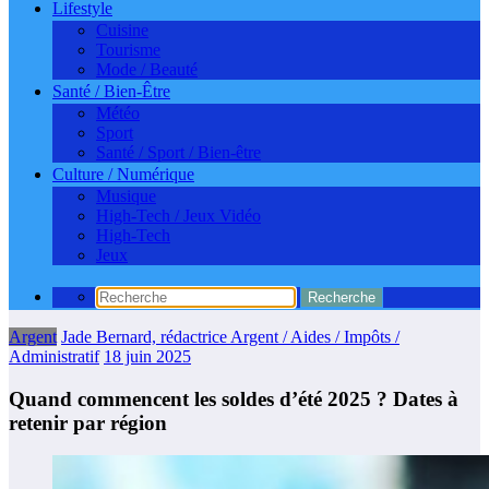
Lifestyle
Cuisine
Tourisme
Mode / Beauté
Santé / Bien-Être
Météo
Sport
Santé / Sport / Bien-être
Culture / Numérique
Musique
High-Tech / Jeux Vidéo
High-Tech
Jeux
Argent
Jade Bernard, rédactrice Argent / Aides / Impôts /
Administratif
18 juin 2025
Quand commencent les soldes d’été 2025 ? Dates à
retenir par région