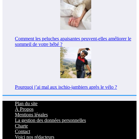
Comment les peluches apaisantes peuvent-elles améliorer le
sommeil de votre bébé ?
Pourquoi j’ai mal aux ischio-jambiers après le vélo ?
Plan du site
À Propos
Mentions légales
La gestion des données personnelles
Charte
Contact
Voici nos rédacteurs