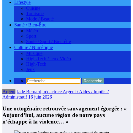
Lifestyle
Cuisine
Tourisme
Mode / Beauté
Santé / Bien-Être
Météo
Sport
Santé / Sport / Bien-être
Culture / Numérique
Musique
High-Tech / Jeux Vidéo
High-Tech
Jeux
Argent
Jade Bernard, rédactrice Argent / Aides / Impôts /
Administratif
16 juin 2026
Une octogénaire retrouvée sauvagement égorgée : «
Aujourd’hui, aucune région de notre pays
n’échappe à la violence… »