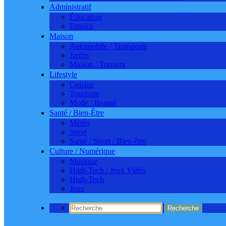
Administratif
Éducation
Emploi
Maison
Automobile / Transports
Jardin
Maison / Travaux
Lifestyle
Cuisine
Tourisme
Mode / Beauté
Santé / Bien-Être
Météo
Sport
Santé / Sport / Bien-être
Culture / Numérique
Musique
High-Tech / Jeux Vidéo
High-Tech
Jeux