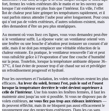
fort, fermez les volets extérieurs dès le matin et ne les ouvrez que
lorsque l’air extérieur est plus frais que l’intérieur. En ville, l’effet
îlot de chaleur peut faire grimper les températures rapidement, et il
vaut parfois mieux attendre l’aube pour aérer longuement. Pour ceux
qui n’ont pas de volets extérieurs, d’autres solutions existent, mais
elles demandent d’être un peu plus stratégiques.
Au moment où vous lisez ces lignes, vous vous demandez peut-être
si le ventilateur suffit. La réponse varie: un ventilateur orienté vers
une fenêtre ou une bouche d’aération peut instaurer un courant d’air
utile, mais il ne doit pas remplacer une véritable réduction de la
chaleur entrante. En pratique, le ventilateur renouvelle l’air et peut
vous rafraîchir grâce à l’évaporation d’une fine couche d’humidité
sur la peau. Toutefois, lorsque la température ambiante dépasse 36–
37°C, il faut éviter de pousser trop d’air chaud sur soi et privilégier
un refroidissement progressif et hydraté.
Pour les ouvertures et l’isolation, les volets extérieurs restent les plus
efficaces.
Au lever du soleil, fermez l’est, puis le sud et l’ouest
lorsque la température derrière le volet devient supérieure à
celle de l’intérieur
. Une fois toutes les fenêtres fermées, il faut les
maintenir ainsi jusqu’au soir si possible. Si vous ne disposez pas de
volets extérieurs,
ne vous fiez pas trop aux rideaux intérieurs
—
ils peuvent réfléchir, mais ils ne bloquent pas aussi efficacement le
rayonnement que des protections extérieures. Dans les cas sans