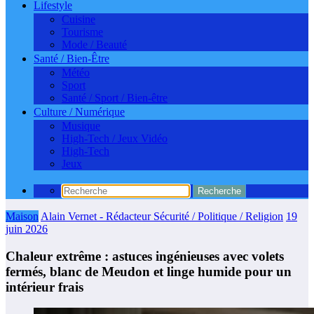
Lifestyle
Cuisine
Tourisme
Mode / Beauté
Santé / Bien-Être
Météo
Sport
Santé / Sport / Bien-être
Culture / Numérique
Musique
High-Tech / Jeux Vidéo
High-Tech
Jeux
Maison
Alain Vernet - Rédacteur Sécurité / Politique / Religion
19
juin 2026
Chaleur extrême : astuces ingénieuses avec volets
fermés, blanc de Meudon et linge humide pour un
intérieur frais