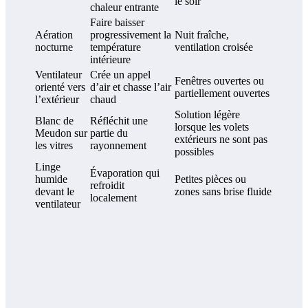
le soir
chaleur entrante
Faire baisser
Aération
progressivement la
Nuit fraîche,
nocturne
température
ventilation croisée
intérieure
Ventilateur
Crée un appel
Fenêtres ouvertes ou
orienté vers
d’air et chasse l’air
partiellement ouvertes
l’extérieur
chaud
Solution légère
Blanc de
Réfléchit une
lorsque les volets
Meudon sur
partie du
extérieurs ne sont pas
les vitres
rayonnement
possibles
Linge
Évaporation qui
humide
Petites pièces ou
refroidit
devant le
zones sans brise fluide
localement
ventilateur