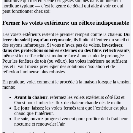
illustrative qui met en scène ces gestes simples dans un intérieur
nordique typique — c’est le genre de détail qui aide à voir ce qui
peut fonctionner chez soi:
Fermer les volets extérieurs: un réflexe indispensable
Les volets extérieurs restent le premier rempart contre la chaleur.
Du
lever du soleil jusqu’au crépuscule
, ils limitent l’entrée du soleil et
des rayons infrarouges. Si vous n’avez pas de volets,
investissez
dans des protections solaires externes ou des films réfléchissants
,
même si leur efficacité est moindre face à une canicule prolongée.
Pour les fenêtres de toit (ou vélux), les volets intérieurs ne suffisent
pas et il vaut mieux privilégier des solutions d’isolation et de
réflexion lumineuse plus robustes.
En pratique, voici comment je procède à la maison lorsque la tension
monte:
Avant la chaleur
, refermez les volets extérieurs côté Est et
Ouest pour limiter les flux de chaleur chaude dès le matin.
Le jour
, laissez les volets fermés tant que l’extérieur est plus
chaud que l’intérieur.
Le soir
, ouvrez progressivement pour profiter de la fraîcheur
nocturne et renouveler l’air.