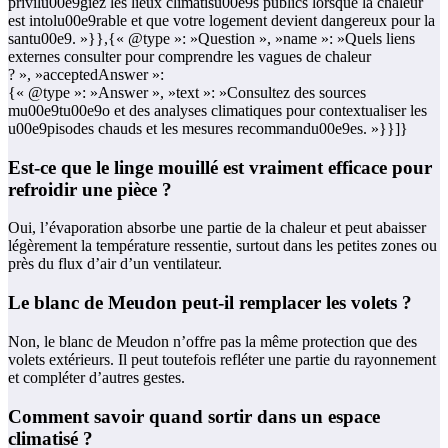
privilu00e9giez les lieux climatisu00e9s publics lorsque la chaleur
est intolu00e9rable et que votre logement devient dangereux pour la
santu00e9. »}},{« @type »: »Question », »name »: »Quels liens
externes consulter pour comprendre les vagues de chaleur
? », »acceptedAnswer »:
{« @type »: »Answer », »text »: »Consultez des sources
mu00e9tu00e9o et des analyses climatiques pour contextualiser les
u00e9pisodes chauds et les mesures recommandu00e9es. »}}]}
Est-ce que le linge mouillé est vraiment efficace pour
refroidir une pièce ?
Oui, l’évaporation absorbe une partie de la chaleur et peut abaisser
légèrement la température ressentie, surtout dans les petites zones ou
près du flux d’air d’un ventilateur.
Le blanc de Meudon peut-il remplacer les volets ?
Non, le blanc de Meudon n’offre pas la même protection que des
volets extérieurs. Il peut toutefois refléter une partie du rayonnement
et compléter d’autres gestes.
Comment savoir quand sortir dans un espace
climatisé ?