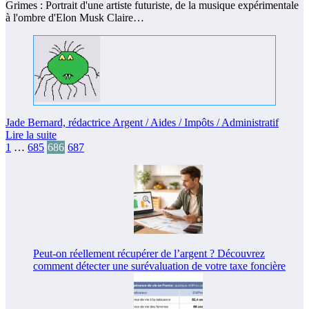
Grimes : Portrait d'une artiste futuriste, de la musique expérimentale
à l'ombre d'Elon Musk Claire…
Jade Bernard, rédactrice Argent / Aides / Impôts / Administratif
Lire la suite
Pagination
1
…
685
686
687
des
publications
Peut-on réellement récupérer de l’argent ? Découvrez
comment détecter une surévaluation de votre taxe foncière