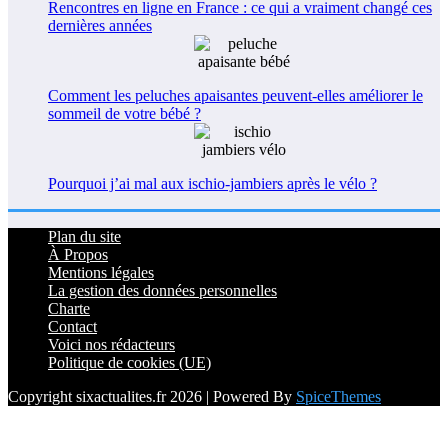
Rencontres en ligne en France : ce qui a vraiment changé ces
dernières années
Comment les peluches apaisantes peuvent-elles améliorer le
sommeil de votre bébé ?
Pourquoi j’ai mal aux ischio-jambiers après le vélo ?
Plan du site
À Propos
Mentions légales
La gestion des données personnelles
Charte
Contact
Voici nos rédacteurs
Politique de cookies (UE)
Copyright sixactualites.fr 2026 | Powered By
SpiceThemes