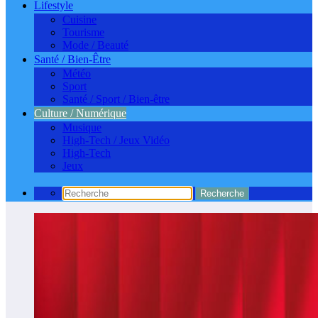
Lifestyle
Cuisine
Tourisme
Mode / Beauté
Santé / Bien-Être
Météo
Sport
Santé / Sport / Bien-être
Culture / Numérique
Musique
High-Tech / Jeux Vidéo
High-Tech
Jeux