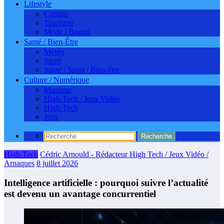
Lifestyle
Cuisine
Tourisme
Mode / Beauté
Santé / Bien-Être
Météo
Sport
Santé / Sport / Bien-être
Culture / Numérique
Musique
High-Tech / Jeux Vidéo
High-Tech
Jeux
High-Tech
Cédric Arnould - Rédacteur High Tech / Jeux Vidéo /
Arnaques
8 juillet 2026
Intelligence artificielle : pourquoi suivre l’actualité
est devenu un avantage concurrentiel