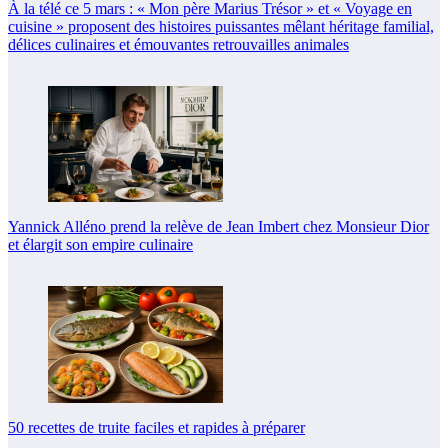
À la télé ce 5 mars : « Mon père Marius Trésor » et « Voyage en
cuisine » proposent des histoires puissantes mêlant héritage familial,
délices culinaires et émouvantes retrouvailles animales
Yannick Alléno prend la relève de Jean Imbert chez Monsieur Dior
et élargit son empire culinaire
50 recettes de truite faciles et rapides à préparer