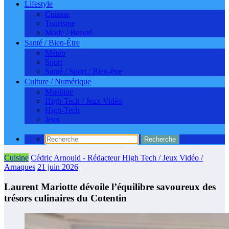
Lifestyle
Cuisine
Tourisme
Mode / Beauté
Santé / Bien-Être
Météo
Sport
Santé / Sport / Bien-être
Culture / Numérique
Musique
High-Tech / Jeux Vidéo
High-Tech
Jeux
Cuisine
Cédric Arnould - Rédacteur High Tech / Jeux Vidéo /
Arnaques
21 juin 2026
Laurent Mariotte dévoile l’équilibre savoureux des
trésors culinaires du Cotentin