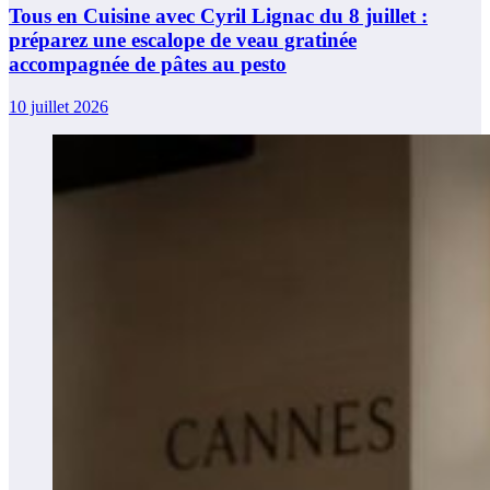
Tous en Cuisine avec Cyril Lignac du 8 juillet :
préparez une escalope de veau gratinée
accompagnée de pâtes au pesto
10 juillet 2026