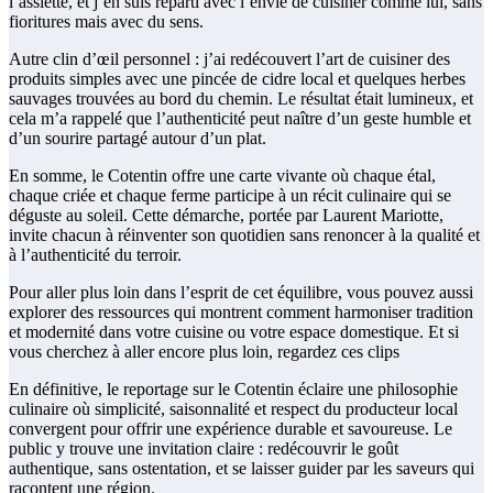
l’assiette, et j’en suis reparti avec l’envie de cuisiner comme lui, sans
fioritures mais avec du sens.
Autre clin d’œil personnel : j’ai redécouvert l’art de cuisiner des
produits simples avec une pincée de cidre local et quelques herbes
sauvages trouvées au bord du chemin. Le résultat était lumineux, et
cela m’a rappelé que l’authenticité peut naître d’un geste humble et
d’un sourire partagé autour d’un plat.
En somme, le Cotentin offre une carte vivante où chaque étal,
chaque criée et chaque ferme participe à un récit culinaire qui se
déguste au soleil. Cette démarche, portée par Laurent Mariotte,
invite chacun à réinventer son quotidien sans renoncer à la qualité et
à l’authenticité du terroir.
Pour aller plus loin dans l’esprit de cet équilibre, vous pouvez aussi
explorer des ressources qui montrent comment harmoniser tradition
et modernité dans votre cuisine ou votre espace domestique. Et si
vous cherchez à aller encore plus loin, regardez ces clips
En définitive, le reportage sur le Cotentin éclaire une philosophie
culinaire où simplicité, saisonnalité et respect du producteur local
convergent pour offrir une expérience durable et savoureuse. Le
public y trouve une invitation claire : redécouvrir le goût
authentique, sans ostentation, et se laisser guider par les saveurs qui
racontent une région.