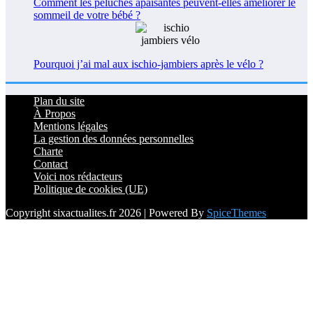
Comment les peluches apaisantes peuvent-elles améliorer le
sommeil de votre bébé ?
Pourquoi j’ai mal aux ischio-jambiers après le vélo ?
Plan du site
À Propos
Mentions légales
La gestion des données personnelles
Charte
Contact
Voici nos rédacteurs
Politique de cookies (UE)
Copyright sixactualites.fr 2026 | Powered By
SpiceThemes