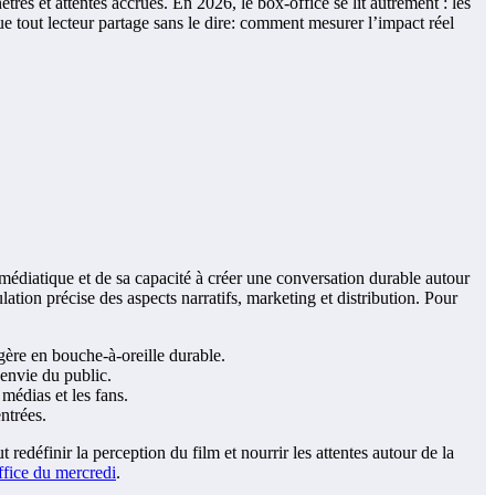
res et attentes accrues. En 2026, le box-office se lit autrement : les
que tout lecteur partage sans le dire: comment mesurer l’impact réel
 médiatique et de sa capacité à créer une conversation durable autour
ation précise des aspects narratifs, marketing et distribution. Pour
gère en bouche-à-oreille durable.
l’envie du public.
médias et les fans.
entrées.
t redéfinir la perception du film et nourrir les attentes autour de la
ffice du mercredi
.