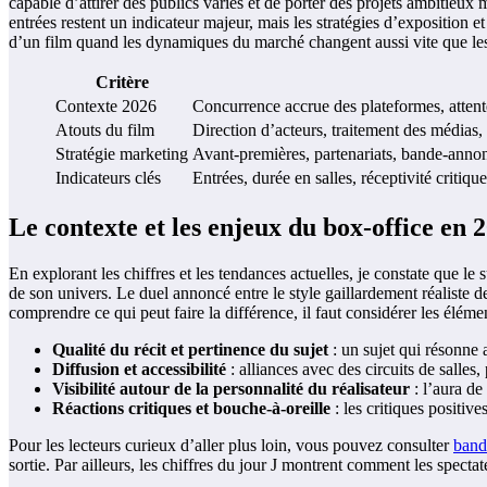
capable d’attirer des publics variés et de porter des projets ambitieux
entrées restent un indicateur majeur, mais les stratégies d’exposition 
d’un film quand les dynamiques du marché changent aussi vite que les
Critère
Contexte 2026
Concurrence accrue des plateformes, atten
Atouts du film
Direction d’acteurs, traitement des médias, 
Stratégie marketing
Avant-premières, partenariats, bande-annon
Indicateurs clés
Entrées, durée en salles, réceptivité critiqu
Le contexte et les enjeux du box-office en 
En explorant les chiffres et les tendances actuelles, je constate que l
de son univers. Le duel annoncé entre le style gaillardement réaliste d
comprendre ce qui peut faire la différence, il faut considérer les élémen
Qualité du récit et pertinence du sujet
: un sujet qui résonne 
Diffusion et accessibilité
: alliances avec des circuits de salles,
Visibilité autour de la personnalité du réalisateur
: l’aura de
Réactions critiques et bouche-à-oreille
: les critiques positive
Pour les lecteurs curieux d’aller plus loin, vous pouvez consulter
band
sortie. Par ailleurs, les chiffres du jour J montrent comment les specta