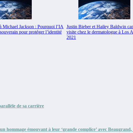
à Michael Jackson : Pourquoi l’IA
Justin Bieber et Hailey Baldwin cap
ouverain pour protéger l’identité
visite chez le dermatologue à Los An
2021
arallèle de sa carrière
nt un hommage émouvant à leur ‘grande complice’ avec Beaugrand,