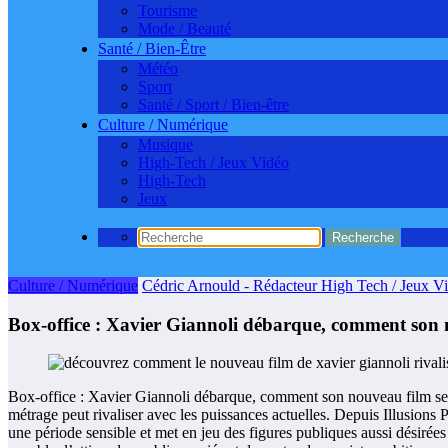
Tourisme
Mode / Beauté
Santé / Bien-Être
Météo
Sport
Santé / Sport / Bien-être
Culture / Numérique
Musique
High-Tech / Jeux Vidéo
High-Tech
Jeux
Culture / Numérique
Cédric Arnould - Rédacteur High Tech / Jeux V
Box-office : Xavier Giannoli débarque, comment son n
Box-office : Xavier Giannoli débarque, comment son nouveau film se mes
métrage peut rivaliser avec les puissances actuelles. Depuis Illusions
une période sensible et met en jeu des figures publiques aussi désirée