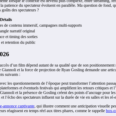
 même lorsque le contexte est devenu plus complexe, entre streaming, fenêt
et la patience du spectateur évoluent en parallèle. Ma question de fond, 
 goûts des spectateurs ?
Détails
tes de contenu immersif, campagnes multi-supports
angle narratif original
ce et timing des sorties
e et retention du public
2026
e succès d’un film dépend autant de sa qualité que de son positionnement
e Giannoli et la force de projection de Ryan Gosling demande une articul
ts suivants :
avec les questionnements de l’époque peut transformer l’attention passa
 plateformes et éventuels festivals qui amplifient les retours critiques et 
 Giannoli et la présence de Gosling créent des points d’ancrage pour les 
s et l’écho des spectateurs influent sur la durée de vie en salles et les ré-
e-annonce captivante
, qui illustre comment une anticipation visuelle peu
teurs réagissent en temps réel aux titres phares, comme le rappelle
box-o