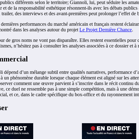
publics différents selon le territoire; Giannoli, lui, peut séduire les ama
r et de la responsabilité esthétique résonnent-ils avec les débats publics 
 trailer, des interviews et des avant-premières peut prolonger l’effet de 
s dernières performances du marché américain et français restent éclaira
ontré dans les analyses autour du projet
Le Projet Dernière Chance
.
ur de gros noms ne vont pas disparaître. Elles restent essentielles pour c
smes, n’hésitez pas à consulter les analyses associées à ce dossier et à 
ommercial
dépend d’un mélange subtil entre qualités narratives, performance d’acte
ce à un phénomène durable lorsque chaque élément est aligné sur les atten
bserver comment une œuvre parvient à s’inscrire dans le récit continu du
ve, ce duel ne ressemble pas à une simple compétition, mais à une démon
cial, et ce, dans le cadre spécifique du box-office et du rayonnement int
ser