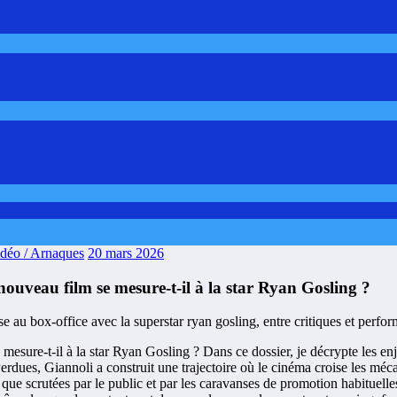
idéo / Arnaques
20 mars 2026
ouveau film se mesure-t-il à la star Ryan Gosling ?
ure-t-il à la star Ryan Gosling ? Dans ce dossier, je décrypte les enje
 Perdues, Giannoli a construit une trajectoire où le cinéma croise les mé
s que scrutées par le public et par les caravanses de promotion habitue