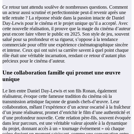
Ce retour tant attendu soulève de nombreuses questions. Comment
un acteur aussi scrutiné et perfectionniste peut-il revenir après une
telle retraite ? La réponse réside dans la passion intacte de Daniel
Day-Lewis pour le cinéma et le projet unique qu’il a accepté. Avec
cette nouvelle réalisation, il prouve que la magie du cinéma d’auteur
peut encore faire vibrer le public en 2025. Son style de jeu, souvent
salué pour sa profondeur et sa rigueur, s’oppose à la tendance
commerciale pour offrir une expérience cinématographique sincère
et intense. Ceux qui ont suivi sa carrière savent à quel point chaque
rôle était une véritable incarnation, rendant ce retour d’autant plus
précieux pour le cinéma d’auteur.
Une collaboration famille qui promet une œuvre
unique
Le lien entre Daniel Day-Lewis et son fils Ronan, également
réalisateur, évoque cette fameuse tradition du cinéma où la
transmission artistique façonne de grands chefs-d’œuvre. Leur
collaboration, mêlant l’expérience d’un acteur oscarisé à la fraîcheur
d’un jeune réalisateur, promet d’enrichir le film d’une authenticité et
d’une profondeur nouvelle. Cette relation père-fils, souvent évoquée
dans leur parcours, est une véritable valeur ajoutée à la dynamique
du projet, donnant accès à un « tournage événement » où chaque
scène devient un moment saisissant, comme une conversation entre