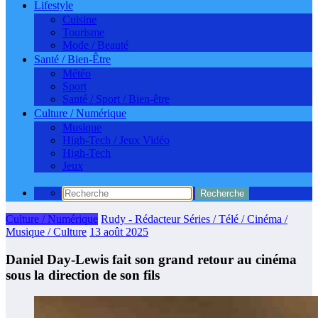
Lifestyle
Cuisine
Tourisme
Mode / Beauté
Santé / Bien-Être
Météo
Sport
Santé / Sport / Bien-être
Culture / Numérique
Musique
High-Tech / Jeux Vidéo
High-Tech
Jeux
Culture / Numérique
Rudy - Rédacteur Séries / Télé / Cinéma /
Musique / Culture
13 août 2025
Daniel Day-Lewis fait son grand retour au cinéma
sous la direction de son fils