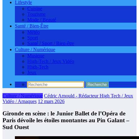
Lifestyle
Cuisine
Tourisme
Mode / Beauté
Santé / Bien-Être
Météo
Sport
Santé / Sport / Bien-être
Culture / Numérique
Musique
High-Tech / Jeux Vidéo
High-Tech
Jeux
Culture / Numérique
Cédric Arnould - Rédacteur High Tech / Jeux
Vidéo / Arnaques
12 mars 2026
Gironde en scène : le Junior Ballet de l’Opéra de
Paris dévoile les étoiles montantes au Pin Galant –
Sud Ouest