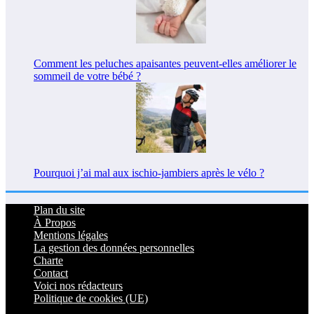
Comment les peluches apaisantes peuvent-elles améliorer le
sommeil de votre bébé ?
Pourquoi j’ai mal aux ischio-jambiers après le vélo ?
Plan du site
À Propos
Mentions légales
La gestion des données personnelles
Charte
Contact
Voici nos rédacteurs
Politique de cookies (UE)