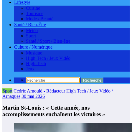
Lifestyle
Cuisine
Tourisme
Mode / Beauté
Santé / Bien-Être
Météo
Sport
Santé / Sport / Bien-être
Culture / Numérique
Musique
High-Tech / Jeux Vidéo
High-Tech
Jeux
Sport
Cédric Arnould - Rédacteur High Tech / Jeux Vidéo /
Arnaques
30 mai 2026
Martin St-Louis : « Cette année, nos
accomplissements enchaînent les victoires »