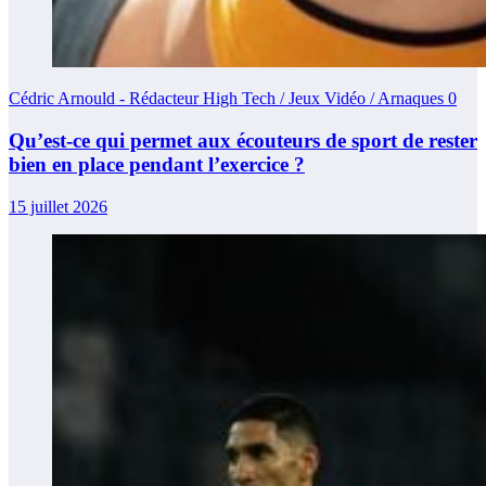
Cédric Arnould - Rédacteur High Tech / Jeux Vidéo / Arnaques
0
Qu’est-ce qui permet aux écouteurs de sport de rester
bien en place pendant l’exercice ?
15 juillet 2026