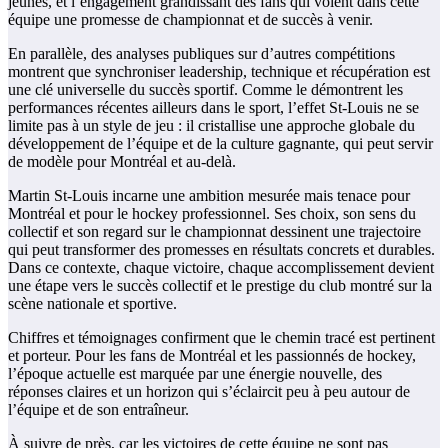
jeunes, et l’engagement grandissant des fans qui voient dans cette
équipe une promesse de championnat et de succès à venir.
En parallèle, des analyses publiques sur d’autres compétitions
montrent que synchroniser leadership, technique et récupération est
une clé universelle du succès sportif. Comme le démontrent les
performances récentes ailleurs dans le sport, l’effet St-Louis ne se
limite pas à un style de jeu : il cristallise une approche globale du
développement de l’équipe et de la culture gagnante, qui peut servir
de modèle pour Montréal et au-delà.
Martin St-Louis incarne une ambition mesurée mais tenace pour
Montréal et pour le hockey professionnel. Ses choix, son sens du
collectif et son regard sur le championnat dessinent une trajectoire
qui peut transformer des promesses en résultats concrets et durables.
Dans ce contexte, chaque victoire, chaque accomplissement devient
une étape vers le succès collectif et le prestige du club montré sur la
scène nationale et sportive.
Chiffres et témoignages confirment que le chemin tracé est pertinent
et porteur. Pour les fans de Montréal et les passionnés de hockey,
l’époque actuelle est marquée par une énergie nouvelle, des
réponses claires et un horizon qui s’éclaircit peu à peu autour de
l’équipe et de son entraîneur.
À suivre de près, car les victoires de cette équipe ne sont pas