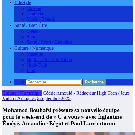
Lifestyle
Cuisine
Tourisme
Mode / Beauté
Santé / Bien-Être
Météo
Sport
Santé / Sport / Bien-être
Culture / Numérique
Musique
High-Tech / Jeux Vidéo
High-Tech
Jeux
Culture / Numérique
Cédric Arnould - Rédacteur High Tech / Jeux
Vidéo / Arnaques
6 septembre 2025
Mohamed Bouhafsi présente sa nouvelle équipe
pour le week-end de « C à vous » avec Églantine
Éméyé, Amandine Bégot et Paul Larrouturou