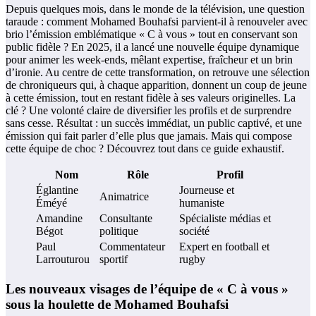
Depuis quelques mois, dans le monde de la télévision, une question
taraude : comment Mohamed Bouhafsi parvient-il à renouveler avec
brio l’émission emblématique « C à vous » tout en conservant son
public fidèle ? En 2025, il a lancé une nouvelle équipe dynamique
pour animer les week-ends, mêlant expertise, fraîcheur et un brin
d’ironie. Au centre de cette transformation, on retrouve une sélection
de chroniqueurs qui, à chaque apparition, donnent un coup de jeune
à cette émission, tout en restant fidèle à ses valeurs originelles. La
clé ? Une volonté claire de diversifier les profils et de surprendre
sans cesse. Résultat : un succès immédiat, un public captivé, et une
émission qui fait parler d’elle plus que jamais. Mais qui compose
cette équipe de choc ? Découvrez tout dans ce guide exhaustif.
Nom
Rôle
Profil
Églantine
Journeuse et
Animatrice
Éméyé
humaniste
Amandine
Consultante
Spécialiste médias et
Bégot
politique
société
Paul
Commentateur
Expert en football et
Larrouturou
sportif
rugby
Les nouveaux visages de l’équipe de « C à vous »
sous la houlette de Mohamed Bouhafsi