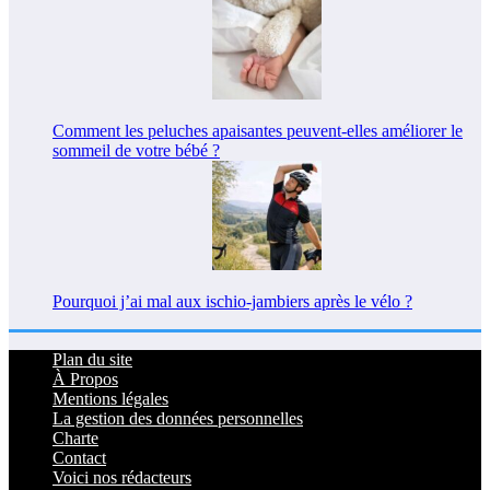
Comment les peluches apaisantes peuvent-elles améliorer le
sommeil de votre bébé ?
Pourquoi j’ai mal aux ischio-jambiers après le vélo ?
Plan du site
À Propos
Mentions légales
La gestion des données personnelles
Charte
Contact
Voici nos rédacteurs