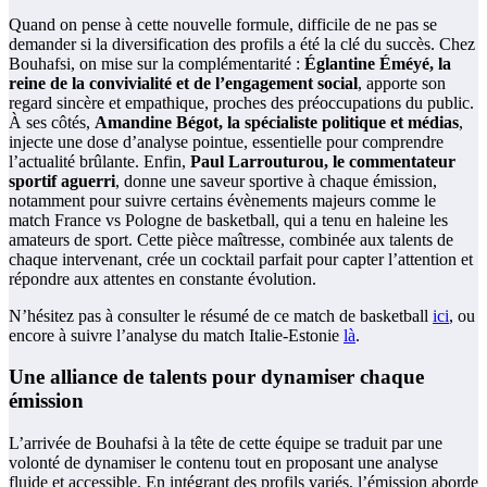
Quand on pense à cette nouvelle formule, difficile de ne pas se
demander si la diversification des profils a été la clé du succès. Chez
Bouhafsi, on mise sur la complémentarité :
Églantine Éméyé, la
reine de la convivialité et de l’engagement social
, apporte son
regard sincère et empathique, proches des préoccupations du public.
À ses côtés,
Amandine Bégot, la spécialiste politique et médias
,
injecte une dose d’analyse pointue, essentielle pour comprendre
l’actualité brûlante. Enfin,
Paul Larrouturou, le commentateur
sportif aguerri
, donne une saveur sportive à chaque émission,
notamment pour suivre certains évènements majeurs comme le
match France vs Pologne de basketball, qui a tenu en haleine les
amateurs de sport. Cette pièce maîtresse, combinée aux talents de
chaque intervenant, crée un cocktail parfait pour capter l’attention et
répondre aux attentes en constante évolution.
N’hésitez pas à consulter le résumé de ce match de basketball
ici
, ou
encore à suivre l’analyse du match Italie-Estonie
là
.
Une alliance de talents pour dynamiser chaque
émission
L’arrivée de Bouhafsi à la tête de cette équipe se traduit par une
volonté de dynamiser le contenu tout en proposant une analyse
fluide et accessible. En intégrant des profils variés, l’émission aborde