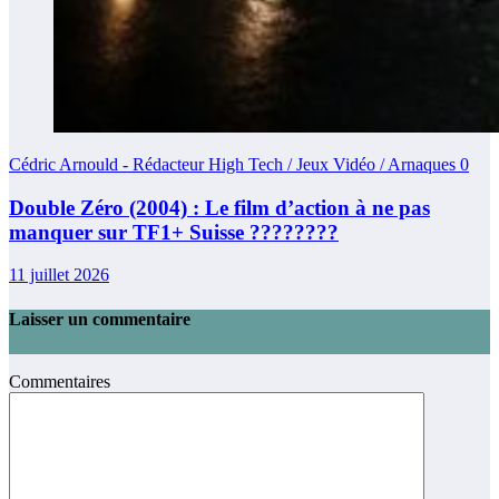
Cédric Arnould - Rédacteur High Tech / Jeux Vidéo / Arnaques
0
Double Zéro (2004) : Le film d’action à ne pas
manquer sur TF1+ Suisse ????????
11 juillet 2026
Laisser un commentaire
Commentaires