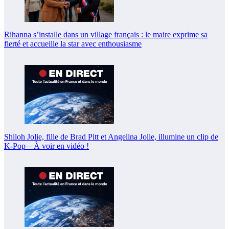
Rihanna s’installe dans un village français : le maire exprime sa
fierté et accueille la star avec enthousiasme
Shiloh Jolie, fille de Brad Pitt et Angelina Jolie, illumine un clip de
K-Pop – À voir en vidéo !