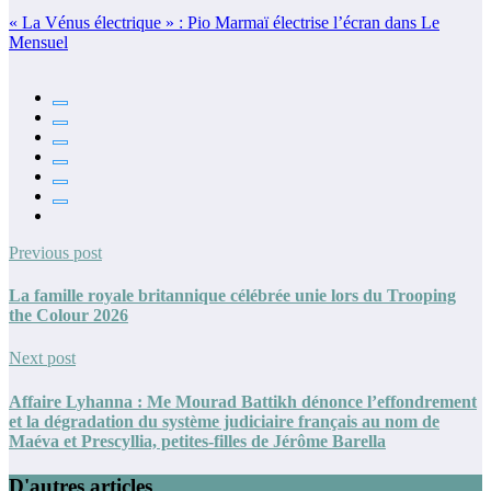
« La Vénus électrique » : Pio Marmaï électrise l’écran dans Le
Mensuel
Previous post
La famille royale britannique célébrée unie lors du Trooping
the Colour 2026
Next post
Affaire Lyhanna : Me Mourad Battikh dénonce l’effondrement
et la dégradation du système judiciaire français au nom de
Maéva et Prescyllia, petites-filles de Jérôme Barella
D'autres articles