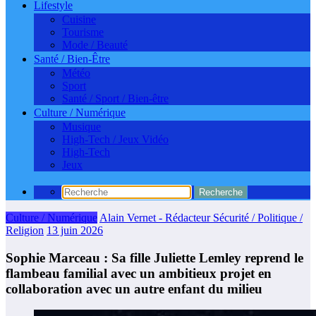
Lifestyle
Cuisine
Tourisme
Mode / Beauté
Santé / Bien-Être
Météo
Sport
Santé / Sport / Bien-être
Culture / Numérique
Musique
High-Tech / Jeux Vidéo
High-Tech
Jeux
Culture / Numérique
Alain Vernet - Rédacteur Sécurité / Politique /
Religion
13 juin 2026
Sophie Marceau : Sa fille Juliette Lemley reprend le
flambeau familial avec un ambitieux projet en
collaboration avec un autre enfant du milieu