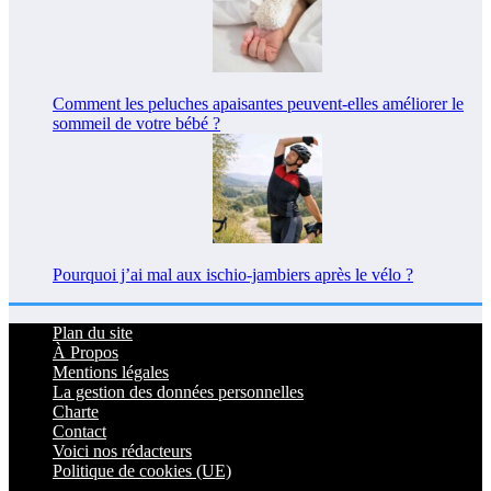
Comment les peluches apaisantes peuvent-elles améliorer le
sommeil de votre bébé ?
Pourquoi j’ai mal aux ischio-jambiers après le vélo ?
Plan du site
À Propos
Mentions légales
La gestion des données personnelles
Charte
Contact
Voici nos rédacteurs
Politique de cookies (UE)