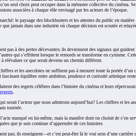
ace qu’un seul choix peut occuper dans la mémoire collective du cinéma.
essions associées à chaque rôle envisagé par les acteurs de l’époque.
arché: le paysage des blockbusters et les attentes du public en matière d
e que jamais dans une industrie où chaque décision est scrutée et relayée
ent pas à des pertes décevantes; ils deviennent des signaux qui guident 
’autres qui s’effritent lorsque le remords se transforme en cynisme. Cet
à réévaluer ce que serait devenu un chemin différent.
chiffres et les anecdotes ne suffisent pas à mesurer toute la portée d’un c
t fascinant équilibre entre ambition, prudence et curiosité artistique res
lairent des regrets célèbres dans l’histoire du cinéma et leurs répercus
 regrets
.
 qui serait l’acteur que nous admirons aujourd’hui? Les chiffres et les an
mais tournée.
e pas l’acte manqué en lui-même, mais la manière dont on choisit de s’en 
ées que je suis continue d’apprendre de ces histoires
nt pas; ils enseignent—et c’est peut-être là le vrai sens d’une carrière 