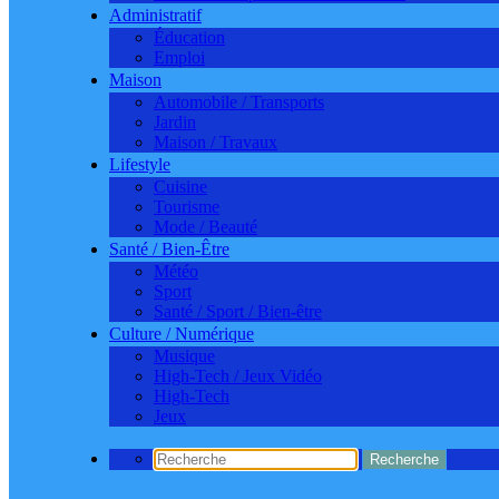
Administratif
Éducation
Emploi
Maison
Automobile / Transports
Jardin
Maison / Travaux
Lifestyle
Cuisine
Tourisme
Mode / Beauté
Santé / Bien-Être
Météo
Sport
Santé / Sport / Bien-être
Culture / Numérique
Musique
High-Tech / Jeux Vidéo
High-Tech
Jeux