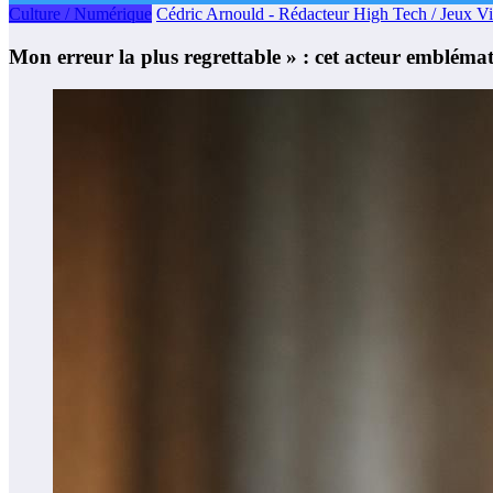
Culture / Numérique
Cédric Arnould - Rédacteur High Tech / Jeux V
Mon erreur la plus regrettable » : cet acteur embléma