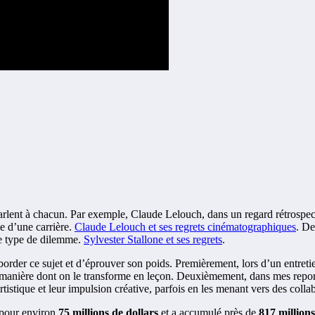
 parlent à chacun. Par exemple, Claude Lelouch, dans un regard rétrospec
e d’une carrière.
Claude Lelouch et ses regrets cinématographiques
. De
 ce type de dilemme.
Sylvester Stallone et ses regrets
.
rder ce sujet et d’éprouver son poids. Premièrement, lors d’un entretien
anière dont on le transforme en leçon. Deuxièmement, dans mes reporta
rtistique et leur impulsion créative, parfois en les menant vers des colla
 pour environ
75 millions de dollars
et a accumulé près de
817 million