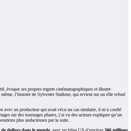
tif, évoque ses propres regrets cinématographiques et illustre
 même, l’histoire de Sylvester Stallone, qui revient sur un rôle refusé
 avec un producteur qui avait vécu un cas similaire, il m’a confié
ges sur des tournages phares, j’ai vu des acteurs expliquer qu’un
borations plus audacieuses par la suite.
s de dollars dans le monde
, avec un bilan US d’environ
306 millions