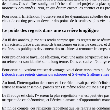
de dollars. Ces chiffres soulignent l’échelle d’un tel projet et la pl
mondiaux des années 1990, ce qui éclaire encore les attentes et les pr
Pour nourrir la réflexion, j’observe aussi les dynamiques actuelles du m
choix de casting peuvent devenir des points de bascule est plus vivant
Le poids des regrets dans une carrière longiligne
Au fil des années, je me suis rendu compte que les regrets ne se résum
s’enracissent grâce à des remords transformés en énergie créative, et d
confessions publiques deviennent des machines à remonter le temps et 
Pour prolonger le travail de réflexion, voici une autre perspective: les 
ou réinventer son identité sur le long terme. Dans ce cadre, l’étrange e
Pour ceux qui veulent creuser davantage, voici deux ressources qui éc
Lelouch et ses regrets cinématographiques
et
Sylvester Stallone et ses
Au fond, l’interrogation demeure: et si ce rôle n’avait pas été décliné,
artiste se tissent ensemble, parfois dans la même scène qui ne s’est ja
Le fil rouge est clair: l’« erreur la plus regrettable » n’est peut-êtr
marquant de ce phénomène, et l’écrivain amateur d’opportunités manqu
En fin de compte, ces réflexions rappellent que les regrets ne condamne