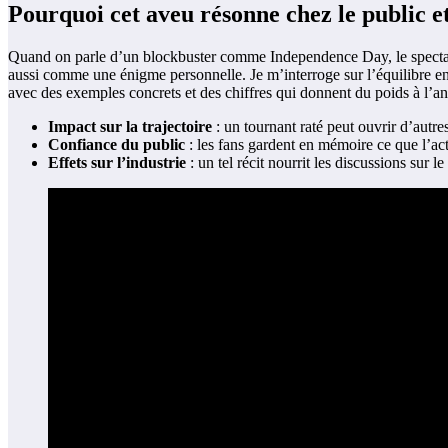
Pourquoi cet aveu résonne chez le public et
Quand on parle d’un blockbuster comme Independence Day, le spectateu
aussi comme une énigme personnelle. Je m’interroge sur l’équilibre entre
avec des exemples concrets et des chiffres qui donnent du poids à l’an
Impact sur la trajectoire
: un tournant raté peut ouvrir d’autres
Confiance du public
: les fans gardent en mémoire ce que l’acte
Effets sur l’industrie
: un tel récit nourrit les discussions sur