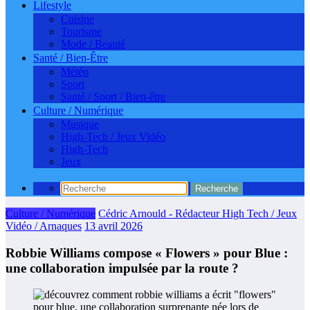
Lifestyle
Cuisine
Tourisme
Mode / Beauté
Santé / Bien-Être
Météo
Sport
Santé / Sport / Bien-être
Culture / Numérique
Musique
High-Tech / Jeux Vidéo
High-Tech
Jeux
Culture / Numérique
Cédric Arnould - Rédacteur High Tech / Jeux
Vidéo / Arnaques
13 avril 2026
Robbie Williams compose « Flowers » pour Blue :
une collaboration impulsée par la route ?