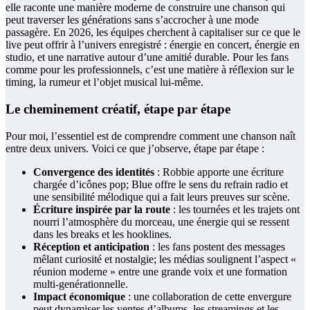
elle raconte une manière moderne de construire une chanson qui
peut traverser les générations sans s’accrocher à une mode
passagère. En 2026, les équipes cherchent à capitaliser sur ce que le
live peut offrir à l’univers enregistré : énergie en concert, énergie en
studio, et une narrative autour d’une amitié durable. Pour les fans
comme pour les professionnels, c’est une matière à réflexion sur le
timing, la rumeur et l’objet musical lui-même.
Le cheminement créatif, étape par étape
Pour moi, l’essentiel est de comprendre comment une chanson naît
entre deux univers. Voici ce que j’observe, étape par étape :
Convergence des identités
: Robbie apporte une écriture
chargée d’icônes pop; Blue offre le sens du refrain radio et
une sensibilité mélodique qui a fait leurs preuves sur scène.
Écriture inspirée par la route
: les tournées et les trajets ont
nourri l’atmosphère du morceau, une énergie qui se ressent
dans les breaks et les hooklines.
Réception et anticipation
: les fans postent des messages
mêlant curiosité et nostalgie; les médias soulignent l’aspect «
réunion moderne » entre une grande voix et une formation
multi-genérationnelle.
Impact économique
: une collaboration de cette envergure
peut dynamiser les ventes d’albums, les streamings et les