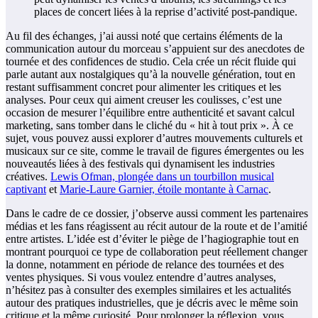
places de concert liées à la reprise d’activité post-pandique.
Au fil des échanges, j’ai aussi noté que certains éléments de la
communication autour du morceau s’appuient sur des anecdotes de
tournée et des confidences de studio. Cela crée un récit fluide qui
parle autant aux nostalgiques qu’à la nouvelle génération, tout en
restant suffisamment concret pour alimenter les critiques et les
analyses. Pour ceux qui aiment creuser les coulisses, c’est une
occasion de mesurer l’équilibre entre authenticité et savant calcul
marketing, sans tomber dans le cliché du « hit à tout prix ». À ce
sujet, vous pouvez aussi explorer d’autres mouvements culturels et
musicaux sur ce site, comme le travail de figures émergentes ou les
nouveautés liées à des festivals qui dynamisent les industries
créatives.
Lewis Ofman, plongée dans un tourbillon musical
captivant
et
Marie-Laure Garnier, étoile montante à Carnac
.
Dans le cadre de ce dossier, j’observe aussi comment les partenaires
médias et les fans réagissent au récit autour de la route et de l’amitié
entre artistes. L’idée est d’éviter le piège de l’hagiographie tout en
montrant pourquoi ce type de collaboration peut réellement changer
la donne, notamment en période de relance des tournées et des
ventes physiques. Si vous voulez entendre d’autres analyses,
n’hésitez pas à consulter des exemples similaires et les actualités
autour des pratiques industrielles, que je décris avec le même soin
critique et la même curiosité. Pour prolonger la réflexion, vous