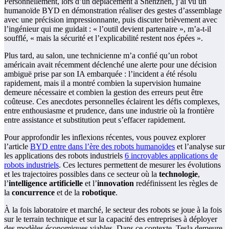
Personnellement, lors d’un déplacement à Shenzhen, j’ai vu un
humanoïde BYD en démonstration réaliser des gestes d’assemblage
avec une précision impressionnante, puis discuter brièvement avec
l’ingénieur qui me guidait : « l’outil devient partenaire », m’a-t-il
soufflé, « mais la sécurité et l’explicabilité restent nos épées ».
Plus tard, au salon, une technicienne m’a confié qu’un robot
américain avait récemment déclenché une alerte pour une décision
ambiguë prise par son IA embarquée : l’incident a été résolu
rapidement, mais il a montré combien la supervision humaine
demeure nécessaire et combien la gestion des erreurs peut être
coûteuse. Ces anecdotes personnelles éclairent les défis complexes,
entre enthousiasme et prudence, dans une industrie où la frontière
entre assistance et substitution peut s’effacer rapidement.
Pour approfondir les inflexions récentes, vous pouvez explorer
l’article
BYD entre dans l’ère des robots humanoïdes
et l’analyse sur
les applications des robots industriels
6 incroyables applications de
robots industriels
. Ces lectures permettent de mesurer les évolutions
et les trajectoires possibles dans ce secteur où la
technologie
,
l’
intelligence artificielle
et l’
innovation
redéfinissent les règles de
la
concurrence
et de la
robotique
.
À la fois laboratoire et marché, le secteur des robots se joue à la fois
sur le terrain technique et sur la capacité des entreprises à déployer
des modèles économiques viables. Dans ce contexte, Tesla demeure