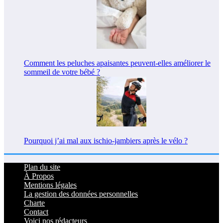
Comment les peluches apaisantes peuvent-elles améliorer le
sommeil de votre bébé ?
Pourquoi j’ai mal aux ischio-jambiers après le vélo ?
Plan du site
À Propos
Mentions légales
La gestion des données personnelles
Charte
Contact
Voici nos rédacteurs