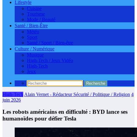
Lifestyle
Cuisine
Tourisme
Mode / Beauté
Santé / Bien-Être
Météo
Sport
Santé / Sport / Bien-être
Culture / Numérique
Musique
High-Tech / Jeux Vidéo
High-Tech
Jeux
High-Tech
Alain Vernet - Rédacteur Sécurité / Politique / Religion
4
juin 2026
Les robots américains en difficulté : BYD lance ses
humanoïdes pour défier Tesla