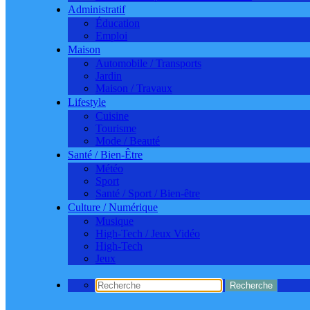
Administratif
Éducation
Emploi
Maison
Automobile / Transports
Jardin
Maison / Travaux
Lifestyle
Cuisine
Tourisme
Mode / Beauté
Santé / Bien-Être
Météo
Sport
Santé / Sport / Bien-être
Culture / Numérique
Musique
High-Tech / Jeux Vidéo
High-Tech
Jeux