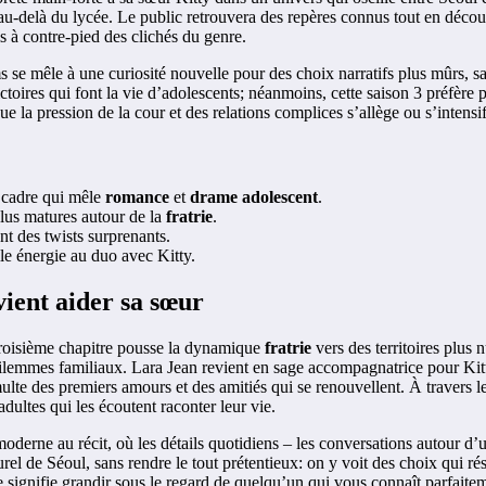
-delà du lycée. Le public retrouvera des repères connus tout en découv
is à contre-pied des clichés du genre.
s se mêle à une curiosité nouvelle pour des choix narratifs plus mûrs, s
ctoires qui font la vie d’adolescents; néanmoins, cette saison 3 préfère p
 la pression de la cour et des relations complices s’allège ou s’intensif
cadre qui mêle
romance
et
drame adolescent
.
plus matures autour de la
fratrie
.
t des twists surprenants.
le énergie au duo avec Kitty.
vient aider sa sœur
troisième chapitre pousse la dynamique
fratrie
vers des territoires plus 
emmes familiaux. Lara Jean revient en sage accompagnatrice pour Kitty,
te des premiers amours et des amitiés qui se renouvellent. À travers les 
dultes qui les écoutent raconter leur vie.
derne au récit, où les détails quotidiens – les conversations autour d’u
rel de Séoul, sans rendre le tout prétentieux: on y voit des choix qui rés
ignifie grandir sous le regard de quelqu’un qui vous connaît parfaitement