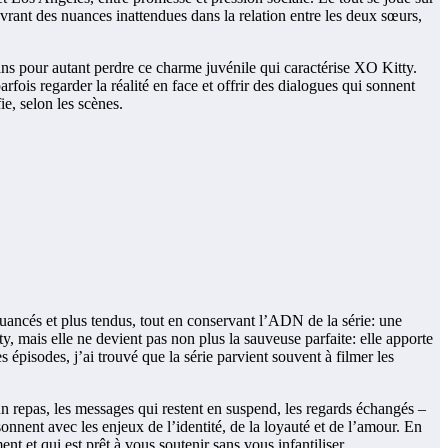
rant des nuances inattendues dans la relation entre les deux sœurs,
ans pour autant perdre ce charme juvénile qui caractérise XO Kitty.
arfois regarder la réalité en face et offrir des dialogues qui sonnent
ie, selon les scènes.
nuancés et plus tendus, tout en conservant l’ADN de la série: une
 mais elle ne devient pas non plus la sauveuse parfaite: elle apporte
épisodes, j’ai trouvé que la série parvient souvent à filmer les
n repas, les messages qui restent en suspend, les regards échangés –
onnent avec les enjeux de l’identité, de la loyauté et de l’amour. En
 et qui est prêt à vous soutenir sans vous infantiliser.