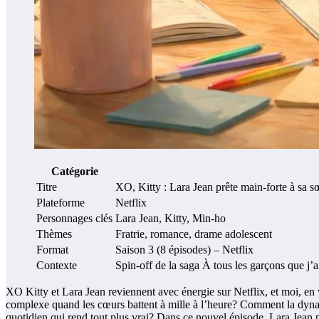
Catégorie
Titre
XO, Kitty : Lara Jean prête main-forte à sa sœ
Plateforme
Netflix
Personnages clés
Lara Jean, Kitty, Min-ho
Thèmes
Fratrie, romance, drame adolescent
Format
Saison 3 (8 épisodes) – Netflix
Contexte
Spin-off de la saga À tous les garçons que j’a
XO Kitty et Lara Jean reviennent avec énergie sur Netflix, et moi, en 
complexe quand les cœurs battent à mille à l’heure? Comment la dynami
quotidien qui rend tout plus vrai? Dans ce nouvel épisode, Lara Jean p