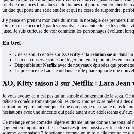
fond de romances humaines et de drames qui pourraient toucher bien au
un duo qui porte une série entière et qui ne cesse de surprendre, parfo
J’y pense en prenant mon café du matin: la nostalgie des premiers film
Oui, on reste accroché par les regards, les malentendus et les petites vi
juste. Je suis curieuse de voir comment les personnages évoluent lorsque
En bref
Une saison 3 centrée sur
XO Kitty
et la
relation sœur
dans un 
Le récit conserve son esprit léger tout en explorant des enjeux 
Disponible sur
Netflix
avec de nouveaux épisodes qui prometten
La présence de Lara Jean dans le rôle phare apporte une nouvel
XO, Kitty saison 3 sur Netflix : Lara Jean 
Je vous avoue: ce n’est pas qu’un simple allongement de la saga. Ce 
délicate comédie romantique où les choix amoureux se mêlent à des dil
surtout un regard authentique et une compagnie rassurante dans le tumul
hésitations avec une sincérité qui parle autant aux adolescents qu’aux a
Ce mélange entre comédie légère et drame intime donne une tonalité mo
gagnent en importance. Les scénaristes jouent aussi avec le cadre cultu
somme, cette saison 3 fonctionne comme un miroir: elle montre ce que s