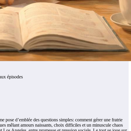
eaux épisodes
je me pose d’emblée des questions simples: comment gérer une fratrie
ues mêlant amours naissants, choix difficiles et un minuscule chaos
t Los Angeles, entre promesse et pression sociale. Le tout se joue sur