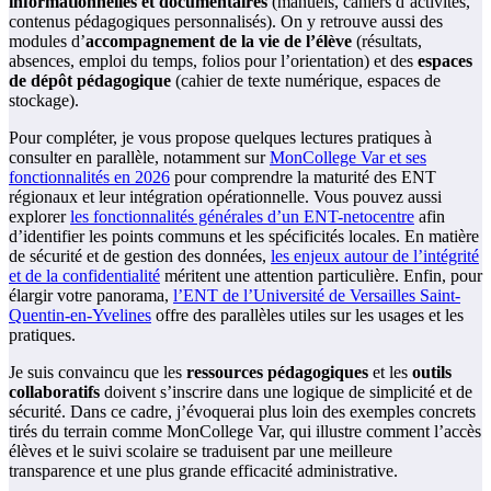
informationnelles et documentaires
(manuels, cahiers d’activités,
contenus pédagogiques personnalisés). On y retrouve aussi des
modules d’
accompagnement de la vie de l’élève
(résultats,
absences, emploi du temps, folios pour l’orientation) et des
espaces
de dépôt pédagogique
(cahier de texte numérique, espaces de
stockage).
Pour compléter, je vous propose quelques lectures pratiques à
consulter en parallèle, notamment sur
MonCollege Var et ses
fonctionnalités en 2026
pour comprendre la maturité des ENT
régionaux et leur intégration opérationnelle. Vous pouvez aussi
explorer
les fonctionnalités générales d’un ENT-netocentre
afin
d’identifier les points communs et les spécificités locales. En matière
de sécurité et de gestion des données,
les enjeux autour de l’intégrité
et de la confidentialité
méritent une attention particulière. Enfin, pour
élargir votre panorama,
l’ENT de l’Université de Versailles Saint-
Quentin-en-Yvelines
offre des parallèles utiles sur les usages et les
pratiques.
Je suis convaincu que les
ressources pédagogiques
et les
outils
collaboratifs
doivent s’inscrire dans une logique de simplicité et de
sécurité. Dans ce cadre, j’évoquerai plus loin des exemples concrets
tirés du terrain comme MonCollege Var, qui illustre comment l’accès
élèves et le suivi scolaire se traduisent par une meilleure
transparence et une plus grande efficacité administrative.