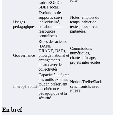
forte.
cadre RGPD et
SDET local.
Évolutions des
supports, suivi
Notes, emplois du
Usages
individualisé,
temps, cahier de
pédagogiques
collaboration et
textes, ressources
ressources
partagées.
centralisées.
Rôles des acteurs
(DANE,
Commissions
DRANE, DSD),
numériques,
Gouvernance
pilotage national et
chartes d’usage,
arrangements
projets inter-écoles.
locaux avec les
collectivités.
Capacité à intégrer
des outils externes
Notion/Trello/Slack
tout en préservant
Interopérabilité
synchronisés avec
la cohérence
l’ENT.
pédagogique et la
sécurité.
En bref