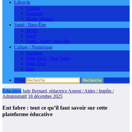
Lifestyle
Cuisine
Tourisme
Mode / Beauté
Santé / Bien-Être
Météo
Sport
Santé / Sport / Bien-être
Culture / Numérique
Musique
High-Tech / Jeux Vidéo
High-Tech
Jeux
Éducation
Jade Bernard, rédactrice Argent / Aides / Impôts /
Administratif
18 décembre 2025
Ent fabre : tout ce qu’il faut savoir sur cette
plateforme éducative