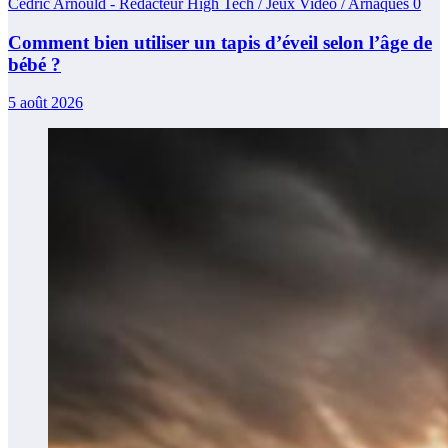
Cédric Arnould - Rédacteur High Tech / Jeux Vidéo / Arnaques
0
Comment bien utiliser un tapis d’éveil selon l’âge de
bébé ?
5 août 2026