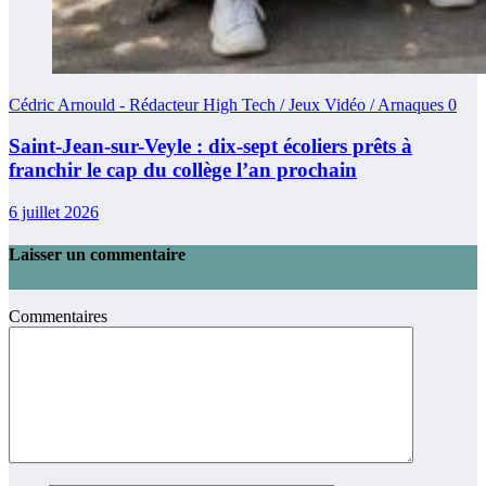
Cédric Arnould - Rédacteur High Tech / Jeux Vidéo / Arnaques
0
Saint-Jean-sur-Veyle : dix-sept écoliers prêts à
franchir le cap du collège l’an prochain
6 juillet 2026
Laisser un commentaire
Commentaires