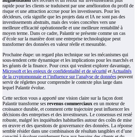
augmentation
des recettes et un retour sur investissement plus
rapide pour les clients se traduisent par une amélioration du profil de
risque et une attraction accrue pour les investisseurs. Pour les
décideurs, cela signifie que les projets data et IA ne sont pas des
investissements abstraits, mais des voies concrètes vers une
meilleure efficacité opérationnelle et une meilleure rentabilité à
moyen terme. Dans ce cadre, Palantir se présente comme un cas
d’école sur la manière dont une entreprise technologique peut
transformer des données en valeur réelle et mesurable.
Prochaine étape: un regard plus technique sur les mécanismes qui
sous-tendent cette dynamique et les implications pour les marchés et
les géants de la finance. Pour ceux qui veulent explorer davantage,
Microsoft et les enjeux de confidentialité et de sécurité
et
Actualités
de la cryptomonnaie et l’influence sur l’analyse de données
peuvent
servir de réglettes pour comprendre le contexte plus large dans
lequel Palantir évolue.
Cette section vous a apporté une vision claire sur la façon dont
Palantir transforme ses
revenus commerciaux
en un moteur de
croissance durable, et comment cette trajectoire peut influencer les
décisions des entreprises et des investisseurs. Le consensus est resté
robuste, malgré les inquiétudes habituelles autour des coûts de mise
en œuvre et des questions de gouvernance des données. La réponse
semble résider dans une combinaison de résultats tangibles et d’une
capacité à évoluer rapidement face aux besoins des clients et du