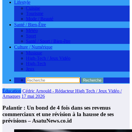
Lifestyle
Cuisine
Tourisme
Mode / Beauté
Santé / Bien-Être
Météo
Sport
Santé / Sport / Bien-être
Culture / Numérique
Musique
High-Tech / Jeux Vidéo
High-Tech
Jeux
Éducation
Cédric Arnould - Rédacteur High Tech / Jeux Vidéo /
Arnaques
17 mai 2026
Palantir : Un bond de 4 fois dans ses revenus
commerciaux et une révision à la hausse de ses
prévisions – AsatuNews.co.id