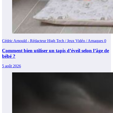
Cédric Arnould - Rédacteur High Tech / Jeux Vidéo / Arnaques
0
Comment bien utiliser un tapis d’éveil selon l’âge de
bébé ?
5 août 2026