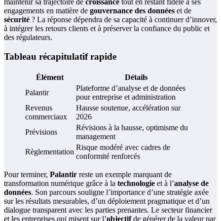
maintenir sa trajectoire de
croissance
tout en restant fidèle à ses
engagements en matière de
gouvernance des données
et de
sécurité
? La réponse dépendra de sa capacité à continuer d’innover,
à intégrer les retours clients et à préserver la confiance du public et
des régulateurs.
Tableau récapitulatif rapide
Élément
Détails
Plateforme d’analyse et de données
Palantir
pour entreprise et administration
Revenus
Hausse soutenue, accélération sur
commerciaux
2026
Révisions à la hausse, optimisme du
Prévisions
management
Risque modéré avec cadres de
Règlementation
conformité renforcés
Pour terminer,
Palantir
reste un exemple marquant de
transformation numérique grâce à la
technologie
et à l’
analyse de
données
. Son parcours souligne l’importance d’une stratégie axée
sur les résultats mesurables, d’un déploiement pragmatique et d’un
dialogue transparent avec les parties prenantes. Le secteur financier
et les entreprises qui misent sur l’
objectif
de générer de la valeur par