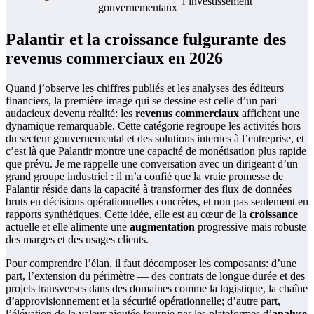
l’investissement
gouvernementaux
Palantir et la croissance fulgurante des
revenus commerciaux en 2026
Quand j’observe les chiffres publiés et les analyses des éditeurs
financiers, la première image qui se dessine est celle d’un pari
audacieux devenu réalité: les
revenus commerciaux
affichent une
dynamique remarquable. Cette catégorie regroupe les activités hors
du secteur gouvernemental et des solutions internes à l’entreprise, et
c’est là que Palantir montre une capacité de monétisation plus rapide
que prévu. Je me rappelle une conversation avec un dirigeant d’un
grand groupe industriel : il m’a confié que la vraie promesse de
Palantir réside dans la capacité à transformer des flux de données
bruts en décisions opérationnelles concrètes, et non pas seulement en
rapports synthétiques. Cette idée, elle est au cœur de la
croissance
actuelle et elle alimente une
augmentation
progressive mais robuste
des marges et des usages clients.
Pour comprendre l’élan, il faut décomposer les composants: d’une
part, l’extension du périmètre — des contrats de longue durée et des
projets transverses dans des domaines comme la logistique, la chaîne
d’approvisionnement et la sécurité opérationnelle; d’autre part,
l’élévation de la valeur ajoutée fournie par les plateformes d’
analyse