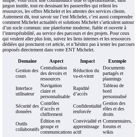
simple: vous offrir une connaissance utile et opérationnelle, sans
jargon inutile, tout en dessinant les passerelles qui relient les
ressources, les offres Michelet et les attentes des services clients.
Autrement dit, tout savoir sur l’ent Michelet, c’est aussi comprendre
comment Michelet actualités et solutions Michelet s’articulent autour
d’un socle commun: une plateforme moderne, fiable et ouverte à
l’interopérabilité, au service des parcours et des projets. Pour ceux
qui veulent aller plus loin, suivez les liens internes et les ressources
dédiées qui ponctuent cet article, et n’hésitez pas à tester les parcours
proposés directement dans votre ENT Michelet.
Domaine
Aspect
Impact
Exemple
Centralisation
Documents
Gestion des
Réduction du
des devoirs et
partagés et
cours
va-et-vient
ressources
plannings
Navigation
Tableau de
Interface
Rapidité
claire et
bord
utilisateur
d’accès
personnalisable
personnalisé
Contrôles
Gestion des
Sécurité des
Confidentialité
d’accès et
rôles et des
données
renforcée
chiffrement
droits
Édition en
Convivialité et
Commentaires,
Outils
groupe et
apprentissage
forums et
collaboratifs
communications
actif
wikis