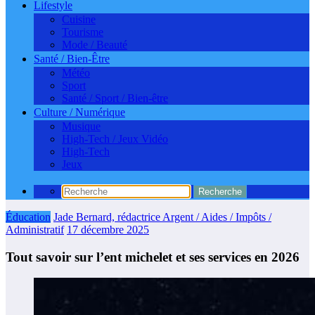
Lifestyle
Cuisine
Tourisme
Mode / Beauté
Santé / Bien-Être
Météo
Sport
Santé / Sport / Bien-être
Culture / Numérique
Musique
High-Tech / Jeux Vidéo
High-Tech
Jeux
Éducation
Jade Bernard, rédactrice Argent / Aides / Impôts /
Administratif
17 décembre 2025
Tout savoir sur l’ent michelet et ses services en 2026