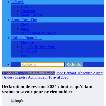
Lifestyle
Cuisine
Tourisme
Mode / Beauté
Santé / Bien-Être
Météo
Sport
Santé / Sport / Bien-être
Culture / Numérique
Musique
High-Tech / Jeux Vidéo
High-Tech
Jeux
Finances / Impôts / Aides / Retraites
Jade Bernard, rédactrice Argent
/ Aides / Impôts / Administratif
10 avril 2025
Déclaration de revenus 2024 : tout ce qu’il faut
vraiment savoir pour ne rien oublier