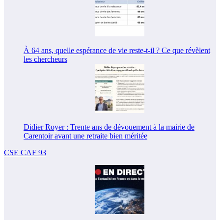
À 64 ans, quelle espérance de vie reste-t-il ? Ce que révèlent
les chercheurs
Didier Royer : Trente ans de dévouement à la mairie de
Carentoir avant une retraite bien méritée
CSE CAF 93