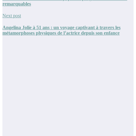
remarquables
Next post
Angelina Jolie à 51 ans : un voyage captivant à travers les
métamorphoses physiques de l’actrice depuis son enfance