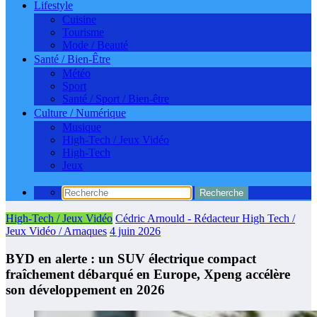
Lifestyle
Cuisine
Tourisme
Mode / Beauté
Santé / Bien-Être
Météo
Sport
Santé / Sport / Bien-être
Culture / Numérique
Musique
High-Tech / Jeux Vidéo
High-Tech
Jeux
High-Tech / Jeux Vidéo
Cédric Arnould - Rédacteur High Tech /
Jeux Vidéo / Arnaques
4 juin 2026
BYD en alerte : un SUV électrique compact
fraîchement débarqué en Europe, Xpeng accélère
son développement en 2026