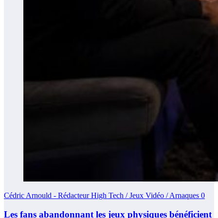
Cédric Arnould - Rédacteur High Tech / Jeux Vidéo / Arnaques
0
Les fans abandonnant les jeux physiques bénéficient