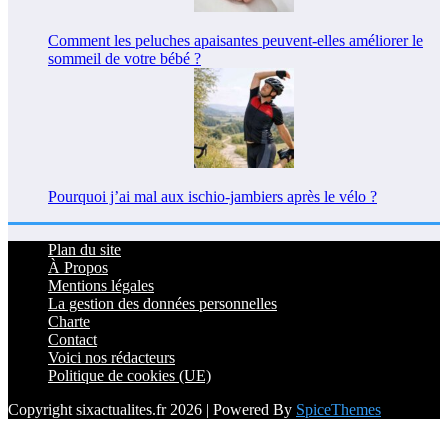
Comment les peluches apaisantes peuvent-elles améliorer le
sommeil de votre bébé ?
Pourquoi j’ai mal aux ischio-jambiers après le vélo ?
Plan du site
À Propos
Mentions légales
La gestion des données personnelles
Charte
Contact
Voici nos rédacteurs
Politique de cookies (UE)
Copyright sixactualites.fr 2026 | Powered By
SpiceThemes