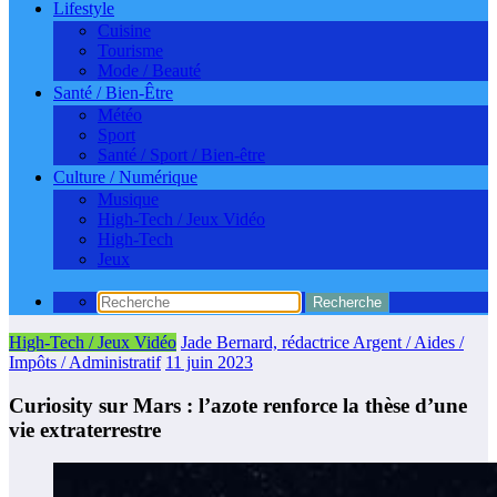
Lifestyle
Cuisine
Tourisme
Mode / Beauté
Santé / Bien-Être
Météo
Sport
Santé / Sport / Bien-être
Culture / Numérique
Musique
High-Tech / Jeux Vidéo
High-Tech
Jeux
High-Tech / Jeux Vidéo
Jade Bernard, rédactrice Argent / Aides /
Impôts / Administratif
11 juin 2023
Curiosity sur Mars : l’azote renforce la thèse d’une
vie extraterrestre