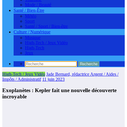
Mode / Beauté
Santé / Bien-Être
Météo
Sport
Santé / Sport / Bien-être
Culture / Numérique
Musique
High-Tech / Jeux Vidéo
High-Tech
Jeux
High-Tech / Jeux Vidéo
Jade Bernard, rédactrice Argent / Aides /
Impôts / Administratif
11 juin 2023
Exoplanètes : Kepler fait une nouvelle découverte
incroyable