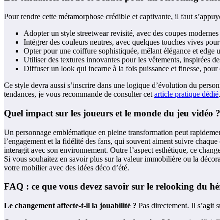
Pour rendre cette métamorphose crédible et captivante, il faut s’appuye
Adopter un style streetwear revisité, avec des coupes modernes 
Intégrer des couleurs neutres, avec quelques touches vives pou
Opter pour une coiffure sophistiquée, mêlant élégance et edge 
Utiliser des textures innovantes pour les vêtements, inspirées d
Diffuser un look qui incarne à la fois puissance et finesse, pou
Ce style devra aussi s’inscrire dans une logique d’évolution du perso
tendances, je vous recommande de consulter cet
article pratique dédié
Quel impact sur les joueurs et le monde du jeu vidéo 
Un personnage emblématique en pleine transformation peut rapidement
l’engagement et la fidélité des fans, qui souvent aiment suivre chaqu
interagit avec son environnement. Outre l’aspect esthétique, ce changem
Si vous souhaitez en savoir plus sur la valeur immobilière ou la déco
votre mobilier avec des idées déco d’été.
FAQ : ce que vous devez savoir sur le relooking du h
Le changement affecte-t-il la jouabilité ?
Pas directement. Il s’agit s