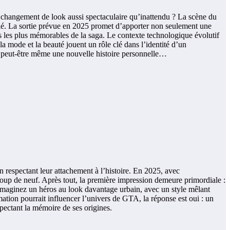
un changement de look aussi spectaculaire qu’inattendu ? La scène du
velé. La sortie prévue en 2025 promet d’apporter non seulement une
os les plus mémorables de la saga. Le contexte technologique évolutif
la mode et la beauté jouent un rôle clé dans l’identité d’un
et peut-être même une nouvelle histoire personnelle…
en respectant leur attachement à l’histoire. En 2025, avec
 coup de neuf. Après tout, la première impression demeure primordiale :
. Imaginez un héros au look davantage urbain, avec un style mêlant
mation pourrait influencer l’univers de GTA, la réponse est oui : un
pectant la mémoire de ses origines.