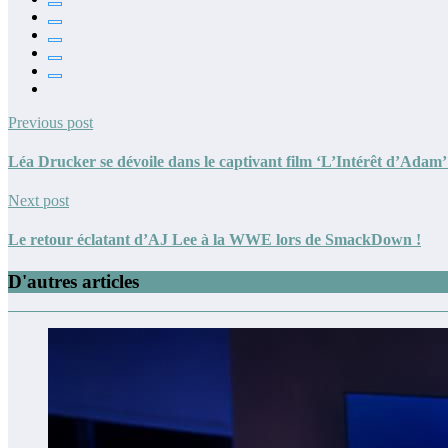
Previous post
Léa Drucker se dévoile dans le captivant film ‘L’Intérêt d’Adam
Next post
Le retour éclatant d’AJ Lee à la WWE lors de SmackDown !
D'autres articles