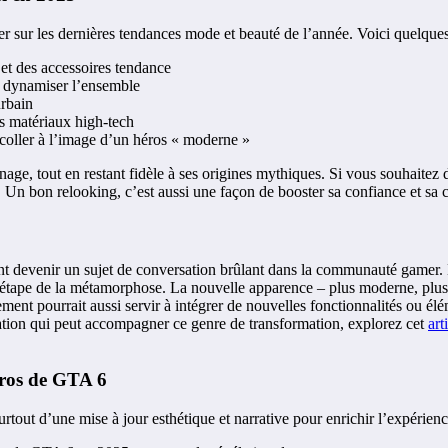
r sur les dernières tendances mode et beauté de l’année. Voici quelques 
et des accessoires tendance
r dynamiser l’ensemble
urbain
es matériaux high-tech
r coller à l’image d’un héros « moderne »
nnage, tout en restant fidèle à ses origines mythiques. Si vous souhaite
. Un bon relooking, c’est aussi une façon de booster sa confiance et sa c
?
 devenir un sujet de conversation brûlant dans la communauté gamer. L
e étape de la métamorphose. La nouvelle apparence – plus moderne, plus
ent pourrait aussi servir à intégrer de nouvelles fonctionnalités ou élé
ration qui peut accompagner ce genre de transformation, explorez cet
art
éros de GTA 6
urtout d’une mise à jour esthétique et narrative pour enrichir l’expérienc