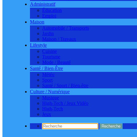
Administratif
Éducation
Emploi
Maison
Automobile / Transports
Jardin
Maison / Travaux
Lifestyle
Cuisine
Tourisme
Mode / Beauté
Santé / Bien-Être
Météo
Sport
Santé / Sport / Bien-être
Culture / Numérique
Musique
High-Tech / Jeux Vidéo
High-Tech
Jeux