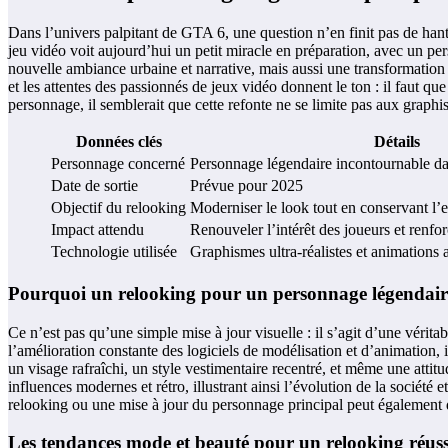
Dans l’univers palpitant de GTA 6, une question n’en finit pas de han
jeu vidéo voit aujourd’hui un petit miracle en préparation, avec un p
nouvelle ambiance urbaine et narrative, mais aussi une transformation 
et les attentes des passionnés de jeux vidéo donnent le ton : il faut q
personnage, il semblerait que cette refonte ne se limite pas aux grap
Données clés
Détails
Personnage concerné
Personnage légendaire incontournable 
Date de sortie
Prévue pour 2025
Objectif du relooking
Moderniser le look tout en conservant l
Impact attendu
Renouveler l’intérêt des joueurs et renfo
Technologie utilisée
Graphismes ultra-réalistes et animations
Pourquoi un relooking pour un personnage légendai
Ce n’est pas qu’une simple mise à jour visuelle : il s’agit d’une vérita
l’amélioration constante des logiciels de modélisation et d’animation,
un visage rafraîchi, un style vestimentaire recentré, et même une atti
influences modernes et rétro, illustrant ainsi l’évolution de la sociét
relooking ou une mise à jour du personnage principal peut également do
Les tendances mode et beauté pour un relooking réuss