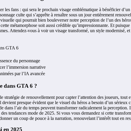
ter les fans : qui sera le prochain visage emblématique à bénéficier d’
ersonnage culte qui s’apprête à renaître sous un jour entièrement renou
visuelle qui pourrait bien bouleverser notre perception de l’un des hér
ue cette métamorphose soit aussi crédible qu’impressionnante. Et puisque 
hismes. Attendez-vous à voir un visage transformé, un style modernisé, 
dans GTA 6
’essence du personnage
rcer l’immersion narrative
 animées par l’IA avancée
re dans GTA 6 ?
ble stratégie de renouvellement pour capter l’attention des joueurs, tout 
 il devient presque évident que le visuel du héros a besoin d’un sérieux
tude dans l’air du temps peuvent transformer radicalement la perception
é et des tendances mode de 2025. Si vous vous demandez si cette transfor
nner un coup de pouce à la narration, renouvelant l’intérêt tout en res
i en 2025