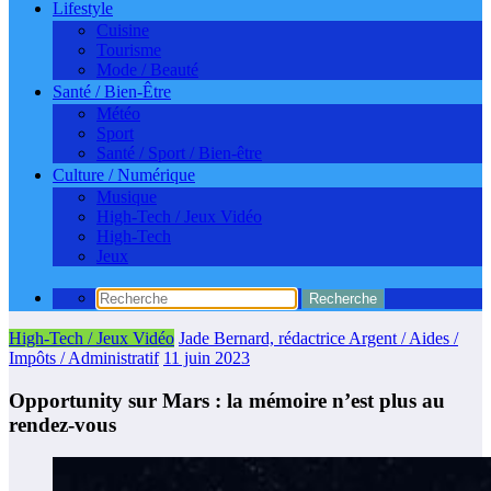
Lifestyle
Cuisine
Tourisme
Mode / Beauté
Santé / Bien-Être
Météo
Sport
Santé / Sport / Bien-être
Culture / Numérique
Musique
High-Tech / Jeux Vidéo
High-Tech
Jeux
High-Tech / Jeux Vidéo
Jade Bernard, rédactrice Argent / Aides /
Impôts / Administratif
11 juin 2023
Opportunity sur Mars : la mémoire n’est plus au
rendez-vous