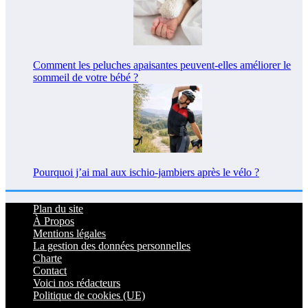
Comment les peluches apaisantes peuvent-elles améliorer le
sommeil de votre bébé ?
Pourquoi j’ai mal aux ischio-jambiers après le vélo ?
Plan du site
À Propos
Mentions légales
La gestion des données personnelles
Charte
Contact
Voici nos rédacteurs
Politique de cookies (UE)