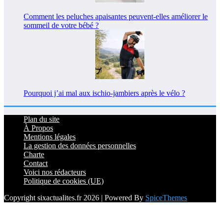
Comment les peluches apaisantes peuvent-elles améliorer le
sommeil de votre bébé ?
Pourquoi j’ai mal aux ischio-jambiers après le vélo ?
Plan du site
À Propos
Mentions légales
La gestion des données personnelles
Charte
Contact
Voici nos rédacteurs
Politique de cookies (UE)
Copyright sixactualites.fr 2026 | Powered By
SpiceThemes