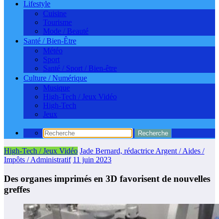
Lifestyle
Cuisine
Tourisme
Mode / Beauté
Santé / Bien-Être
Météo
Sport
Santé / Sport / Bien-être
Culture / Numérique
Musique
High-Tech / Jeux Vidéo
High-Tech
Jeux
High-Tech / Jeux Vidéo
Jade Bernard, rédactrice Argent / Aides /
Impôts / Administratif
11 juin 2023
Des organes imprimés en 3D favorisent de nouvelles
greffes