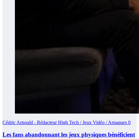
Cédric Arnould - Rédacteur High Tech / Jeux Vidéo / Arnaques
0
Les fans abandonnant les jeux physiques bénéficient