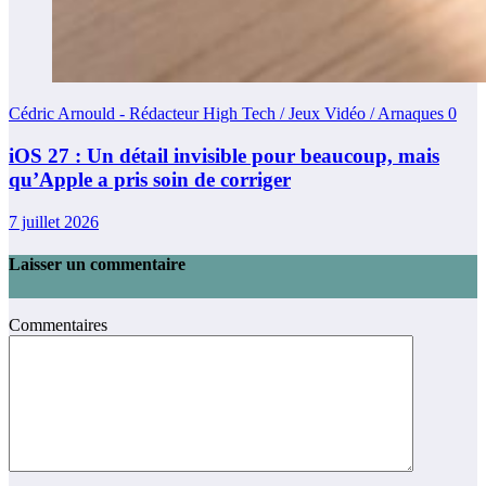
Cédric Arnould - Rédacteur High Tech / Jeux Vidéo / Arnaques
0
iOS 27 : Un détail invisible pour beaucoup, mais
qu’Apple a pris soin de corriger
7 juillet 2026
Laisser un commentaire
Commentaires