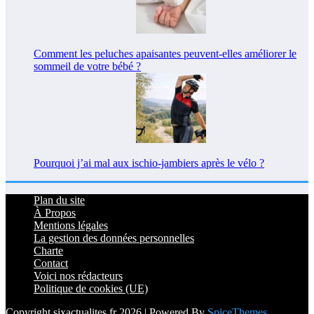
Comment les peluches apaisantes peuvent-elles améliorer le
sommeil de votre bébé ?
Pourquoi j’ai mal aux ischio-jambiers après le vélo ?
Plan du site
À Propos
Mentions légales
La gestion des données personnelles
Charte
Contact
Voici nos rédacteurs
Politique de cookies (UE)
Copyright sixactualites.fr 2026 | Powered By
SpiceThemes