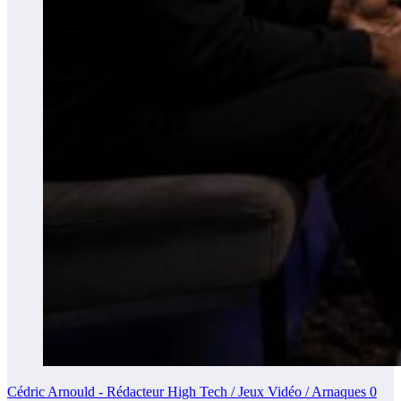
Cédric Arnould - Rédacteur High Tech / Jeux Vidéo / Arnaques
0