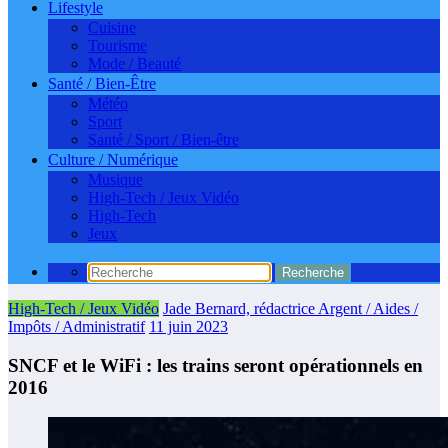
Lifestyle
Cuisine
Tourisme
Mode / Beauté
Santé / Bien-Être
Météo
Sport
Santé / Sport / Bien-être
Culture / Numérique
Musique
High-Tech / Jeux Vidéo
High-Tech
Jeux
High-Tech / Jeux Vidéo
Jade Bernard, rédactrice Argent / Aides /
Impôts / Administratif
11 juin 2023
SNCF et le WiFi : les trains seront opérationnels en
2016