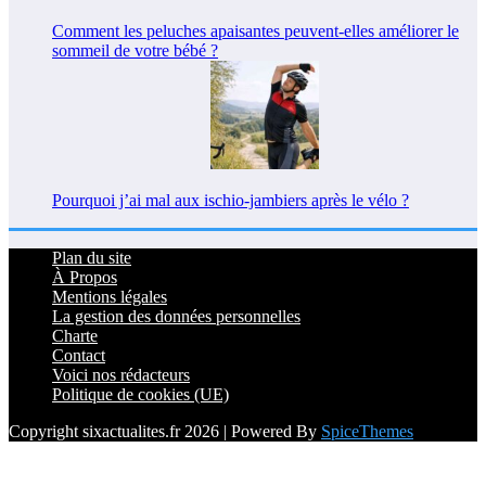
Comment les peluches apaisantes peuvent-elles améliorer le
sommeil de votre bébé ?
Pourquoi j’ai mal aux ischio-jambiers après le vélo ?
Plan du site
À Propos
Mentions légales
La gestion des données personnelles
Charte
Contact
Voici nos rédacteurs
Politique de cookies (UE)
Copyright sixactualites.fr 2026 | Powered By
SpiceThemes