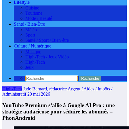
Lifestyle
Cuisine
Tourisme
Mode / Beauté
Santé / Bien-Être
Météo
Sport
Santé / Sport / Bien-être
Culture / Numérique
Musique
High-Tech / Jeux Vidéo
High-Tech
Jeux
High-Tech
Jade Bernard, rédactrice Argent / Aides / Impôts /
Administratif
20 mai 2026
YouTube Premium s’allie à Google AI Pro : une
stratégie audacieuse pour séduire les abonnés –
PhonAndroid