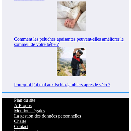
Comment les peluches apaisantes peuvent-elles améliorer le
sommeil de votre bébé ?
Pourquoi j’ai mal aux ischio-jambiers après le vélo ?
Plan du site
À Propos
Mentions légales
La gestion des données personnelles
Charte
Contact