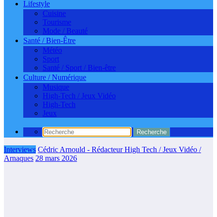
Lifestyle
Cuisine
Tourisme
Mode / Beauté
Santé / Bien-Être
Météo
Sport
Santé / Sport / Bien-être
Culture / Numérique
Musique
High-Tech / Jeux Vidéo
High-Tech
Jeux
Interviews
Cédric Arnould - Rédacteur High Tech / Jeux Vidéo /
Arnaques
28 mars 2026