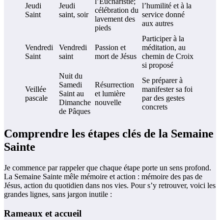
l’Eucharistie;
Jeudi
Jeudi
l’humilité et à la
célébration du
Saint
saint, soir
service donné
lavement des
aux autres
pieds
Participer à la
Vendredi
Vendredi
Passion et
méditation, au
Saint
saint
mort de Jésus
chemin de Croix
si proposé
Nuit du
Se préparer à
Samedi
Résurrection
Veillée
manifester sa foi
Saint au
et lumière
pascale
par des gestes
Dimanche
nouvelle
concrets
de Pâques
Comprendre les étapes clés de la Semaine
Sainte
Je commence par rappeler que chaque étape porte un sens profond.
La Semaine Sainte mêle mémoire et action : mémoire des pas de
Jésus, action du quotidien dans nos vies. Pour s’y retrouver, voici les
grandes lignes, sans jargon inutile :
Rameaux et accueil