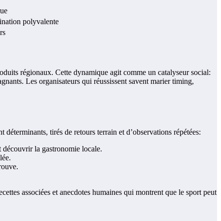
rue
ination polyvalente
rs
s produits régionaux. Cette dynamique agit comme un catalyseur social:
ants. Les organisateurs qui réussissent savent mari­er timing,
 déterminants, tirés de retours terrain et d’observations répétées:
nt découvrir la gastronomie locale.
lée.
trouve.
recettes associées et anecdotes humaines qui montrent que le sport peut