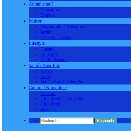
Administratif
Éducation
Emploi
Maison
Automobile / Transports
Jardin
Maison / Travaux
Lifestyle
Cuisine
Tourisme
Mode / Beauté
Santé / Bien-Être
Météo
Sport
Santé / Sport / Bien-être
Culture / Numérique
Musique
High-Tech / Jeux Vidéo
High-Tech
Jeux