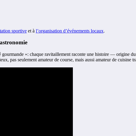
tation sportive
et à
l’organisation d’événements locaux
.
 gastronomie
té gourmande »: chaque ravitaillement raconte une histoire — origine du pl
rieux, pas seulement amateur de course, mais aussi amateur de cuisine tra