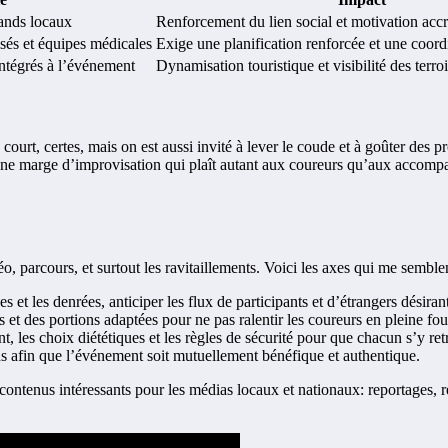
tands locaux
Renforcement du lien social et motivation acc
isés et équipes médicales
Exige une planification renforcée et une coord
intégrés à l’événement
Dynamisation touristique et visibilité des terroi
on court, certes, mais on est aussi invité à lever le coude et à goûter de
ne marge d’improvisation qui plaît autant aux coureurs qu’aux accompagn
, parcours, et surtout les ravitaillements. Voici les axes qui me semblent
des et les denrées, anticiper les flux de participants et d’étrangers désira
s et des portions adaptées pour ne pas ralentir les coureurs en pleine fou
nt, les choix diététiques et les règles de sécurité pour que chacun s’y re
ans afin que l’événement soit mutuellement bénéfique et authentique.
 contenus intéressants pour les médias locaux et nationaux: reportages, 