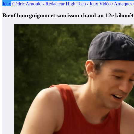
Jeux
Cédric Arnould - Rédacteur High Tech / Jeux Vidéo / Arnaques
Bœuf bourguignon et saucisson chaud au 12e kilomètre