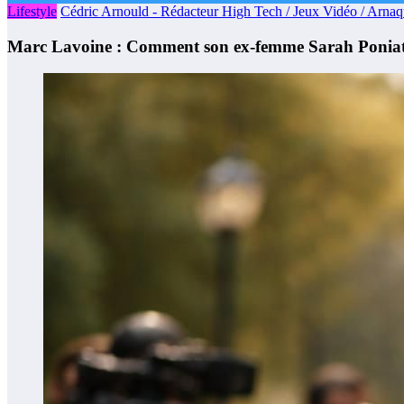
Lifestyle
Cédric Arnould - Rédacteur High Tech / Jeux Vidéo / Arnaq
Marc Lavoine : Comment son ex-femme Sarah Poniatow