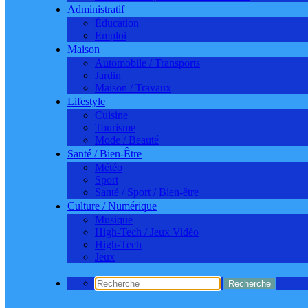
Administratif
Éducation
Emploi
Maison
Automobile / Transports
Jardin
Maison / Travaux
Lifestyle
Cuisine
Tourisme
Mode / Beauté
Santé / Bien-Être
Météo
Sport
Santé / Sport / Bien-être
Culture / Numérique
Musique
High-Tech / Jeux Vidéo
High-Tech
Jeux