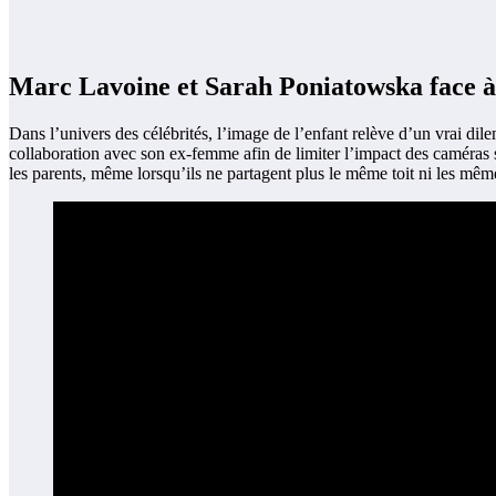
Marc Lavoine et Sarah Poniatowska face à l
Dans l’univers des célébrités, l’image de l’enfant relève d’un vrai di
collaboration avec son ex-femme afin de limiter l’impact des caméras s
les parents, même lorsqu’ils ne partagent plus le même toit ni les mê