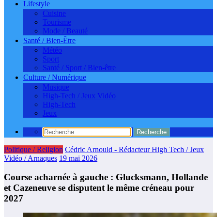
Lifestyle
Cuisine
Tourisme
Mode / Beauté
Santé / Bien-Être
Météo
Sport
Santé / Sport / Bien-être
Culture / Numérique
Musique
High-Tech / Jeux Vidéo
High-Tech
Jeux
Politique / Religion
Cédric Arnould - Rédacteur High Tech / Jeux
Vidéo / Arnaques
19 mai 2026
Course acharnée à gauche : Glucksmann, Hollande
et Cazeneuve se disputent le même créneau pour
2027