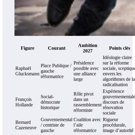
Ambition
Figure
Courant
Points clés
2027
Idéologie claire
Présidence
sur la réforme
Place Publique /
Raphaël
possible avec
sociale, sceptiqu
gauche
Glucksmann
une alliance
envers les
réformatrice
large
algorithmes de la
radicalisation
Expérience
Rôle pivot
Social-
gouvernementale
François
dans un
démocrate
discours de
Hollande
rassemblement
historique
rénovation
réformiste
sociale
Gouvernemental
Coalition avec
Rigueur
Bernard
/ centriste de
l’aile
procédurale,
Cazeneuve
gauche
réformatrice
image d’autorité