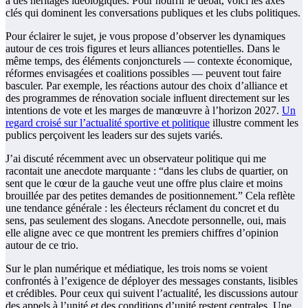
à des héritages idéologiques. Pour nourrir le débat, voici les axes
clés qui dominent les conversations publiques et les clubs politiques.
Pour éclairer le sujet, je vous propose d’observer les dynamiques
autour de ces trois figures et leurs alliances potentielles. Dans le
même temps, des éléments conjoncturels — contexte économique,
réformes envisagées et coalitions possibles — peuvent tout faire
basculer. Par exemple, les réactions autour des choix d’alliance et
des programmes de rénovation sociale influent directement sur les
intentions de vote et les marges de manœuvre à l’horizon 2027.
Un
regard croisé sur l’actualité sportive et politique
illustre comment les
publics perçoivent les leaders sur des sujets variés.
J’ai discuté récemment avec un observateur politique qui me
racontait une anecdote marquante : “dans les clubs de quartier, on
sent que le cœur de la gauche veut une offre plus claire et moins
brouillée par des petites demandes de positionnement.” Cela reflète
une tendance générale : les électeurs réclament du concret et du
sens, pas seulement des slogans. Anecdote personnelle, oui, mais
elle aligne avec ce que montrent les premiers chiffres d’opinion
autour de ce trio.
Sur le plan numérique et médiatique, les trois noms se voient
confrontés à l’exigence de déployer des messages constants, lisibles
et crédibles. Pour ceux qui suivent l’actualité, les discussions autour
des appels à l’unité et des conditions d’unité restent centrales. Une