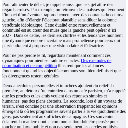
Pour alimenter le débat, je rappelle aussi que le sujet attire des
regards croisés. Par exemple, on retrouve des analyses qui évoquent
l’impact d’un éventuel rapprochement avec des courants du centre-
gauche, afin d’élargir l’électorat plausible sans diluer la colonne
vertébrale idéologique. Cette dualité entre renouvellement et
continuité est au cœur des mues que la gauche peut opérer d’ici
2027. Dans ce cadre, les derniers chiffres et les tendances montrent
une dynamique encore incertaine mais prometteuse pour ceux qui
parviendraient à proposer une vision claire et fédératrice.
Pour ne pas perdre le fil, regardons maintenant comment ces
dynamiques pourraient se traduire en actes.
Des exemples de
coordination et de compétition
illustrent que les alliances
fonctionnent quand les objectifs communs sont bien définis et que
les divergences restent gérables.
Deux anecdotes personnelles et tranchées ajoutent du relief: la
première, au détour d’un entretien dans un café parisien, m’a rappelé
que les proches et les amis veulent des réponses simples et
humaines, pas des plans abstraits. La seconde, lors d’un voyage de
terrain, s’est conclue par une observation frappante: les opinions
émergent là où les programmes savent parler à la vie quotidienne des
gens, pas seulement aux affiches de campagne. Ces souvenirs
éclairent la manière dont la communication doit être pensée pour
toucher un large public et non pas seulement les cercles politisés.