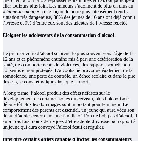
cherchent à tout prix à repousser leurs limites et l’alcool participe à
aller toujours plus loin. Les mineurs s’adonnent de plus en plus au
«
binge-drinking
», cette façon de boire plus intensément rend la
situation très dangereuse, 88% des jeunes de 16 ans ont déjà connu
l’ivresse et 9% d’entre eux sont des adeptes de l’ivresse répétée.
Eloigner les adolescents de la consommation d’alcool
Le premier verre d’alcool se prend le plus souvent vers l’âge de 11-
12 ans et ce phénomène entraîne mis à part une détérioration de la
santé, des comportements de violences, des rapports sexuels non
consentis et non protégés. L’alcoolisme provoque également de la
somnolence, une perte de contrôle, un échec scolaire et dans le pire
des cas, le coma éthylique ainsi que la mort.
A long terme, l’alcool produit des effets néfastes sur le
développement de certaines zones du cerveau, plus l’alcoolisme
débuté tôt plus les dommages sont important pour le mineur. Le
comportement des parents est essentiel, un jeune qui aura vécu son
début d’adolescence dans une famille où l’on ne boit pas d’alcool, il
aura trois fois moins de risques d’être adepte d’ivresse par rapport à
un jeune qui aura convoyé l’alcool festif et régulier.
Interdire certains objets capable d’inciter les consommateurs