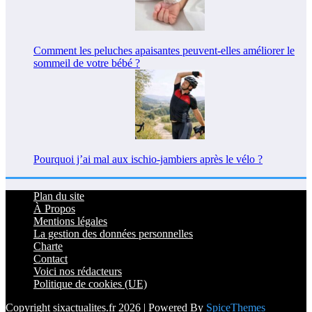
Comment les peluches apaisantes peuvent-elles améliorer le
sommeil de votre bébé ?
Pourquoi j’ai mal aux ischio-jambiers après le vélo ?
Plan du site
À Propos
Mentions légales
La gestion des données personnelles
Charte
Contact
Voici nos rédacteurs
Politique de cookies (UE)
Copyright sixactualites.fr 2026 | Powered By
SpiceThemes