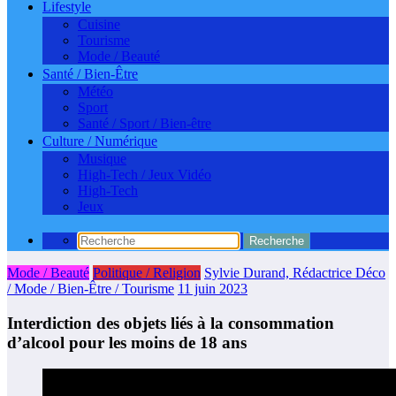
Lifestyle
Cuisine
Tourisme
Mode / Beauté
Santé / Bien-Être
Météo
Sport
Santé / Sport / Bien-être
Culture / Numérique
Musique
High-Tech / Jeux Vidéo
High-Tech
Jeux
Mode / Beauté
Politique / Religion
Sylvie Durand, Rédactrice Déco
/ Mode / Bien-Être / Tourisme
11 juin 2023
Interdiction des objets liés à la consommation
d’alcool pour les moins de 18 ans