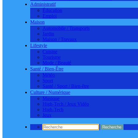
Administratif
Éducation
Emploi
Maison
Automobile / Transports
Jardin
Maison / Travaux
Lifestyle
Cuisine
Tourisme
Mode / Beauté
Santé / Bien-Être
Météo
Sport
Santé / Sport / Bien-être
Culture / Numérique
Musique
High-Tech / Jeux Vidéo
High-Tech
Jeux