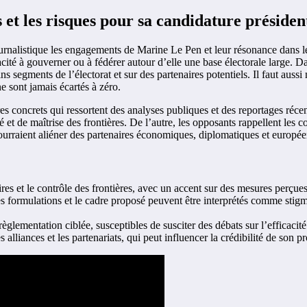
t les risques pour sa candidature président
ournalistique les engagements de Marine Le Pen et leur résonance dans le
ité à gouverner ou à fédérer autour d’elle une base électorale large. Da
ins segments de l’électorat et sur des partenaires potentiels. Il faut aussi
ne sont jamais écartés à zéro.
es concrets qui ressortent des analyses publiques et des reportages récen
té et de maîtrise des frontières. De l’autre, les opposants rappellent les 
ourraient aliéner des partenaires économiques, diplomatiques et europée
ires et le contrôle des frontières, avec un accent sur des mesures perçue
formulations et le cadre proposé peuvent être interprétés comme stigma
glementation ciblée, susceptibles de susciter des débats sur l’efficacité 
 alliances et les partenariats, qui peut influencer la crédibilité de son p