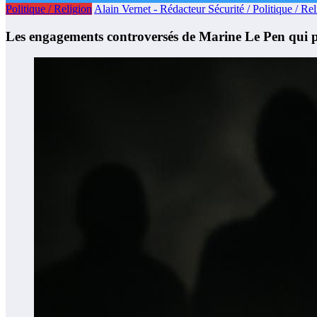
Politique / Religion
Alain Vernet - Rédacteur Sécurité / Politique / Re
Les engagements controversés de Marine Le Pen qui po