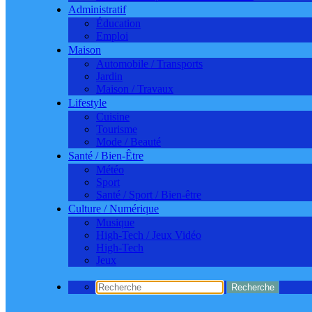
Administratif
Éducation
Emploi
Maison
Automobile / Transports
Jardin
Maison / Travaux
Lifestyle
Cuisine
Tourisme
Mode / Beauté
Santé / Bien-Être
Météo
Sport
Santé / Sport / Bien-être
Culture / Numérique
Musique
High-Tech / Jeux Vidéo
High-Tech
Jeux