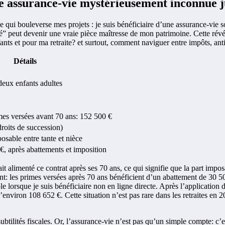
ne assurance-vie mystérieusement inconnue j
le qui bouleverse mes projets : je suis bénéficiaire d’une assurance-vie
peut devenir une vraie pièce maîtresse de mon patrimoine. Cette révélati
fants et pour ma retraite? et surtout, comment naviguer entre impôts, anti
Détails
eux enfants adultes
mes versées avant 70 ans: 152 500 €
droits de succession)
osable entre tante et nièce
, après abattements et imposition
it alimenté ce contrat après ses 70 ans, ce qui signifie que la part impos
ent: les primes versées après 70 ans bénéficient d’un abattement de 30 500
le lorsque je suis bénéficiaire non en ligne directe. Après l’application 
nviron 108 652 €. Cette situation n’est pas rare dans les retraites en 202
s subtilités fiscales. Or, l’assurance-vie n’est pas qu’un simple compte: 