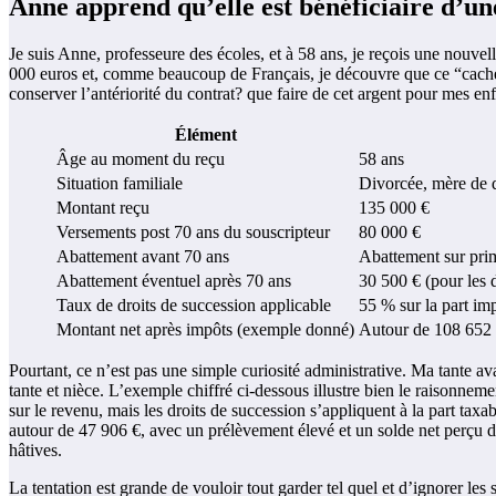
Anne apprend qu’elle est bénéficiaire d’u
Je suis Anne, professeure des écoles, et à 58 ans, je reçois une nouvel
000 euros et, comme beaucoup de Français, je découvre que ce “caché” 
conserver l’antériorité du contrat? que faire de cet argent pour mes en
Élément
Âge au moment du reçu
58 ans
Situation familiale
Divorcée, mère de d
Montant reçu
135 000 €
Versements post 70 ans du souscripteur
80 000 €
Abattement avant 70 ans
Abattement sur pri
Abattement éventuel après 70 ans
30 500 € (pour les 
Taux de droits de succession applicable
55 % sur la part imp
Montant net après impôts (exemple donné)
Autour de 108 652 €
Pourtant, ce n’est pas une simple curiosité administrative. Ma tante ava
tante et nièce. L’exemple chiffré ci‑dessous illustre bien le raisonnem
sur le revenu, mais les droits de succession s’appliquent à la part taxab
autour de 47 906 €, avec un prélèvement élevé et un solde net perçu d’e
hâtives.
La tentation est grande de vouloir tout garder tel quel et d’ignorer le