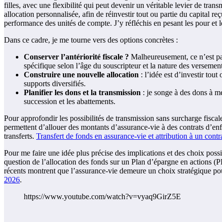
filles, avec une flexibilité qui peut devenir un véritable levier de tra
allocation personnalisée, afin de réinvestir tout ou partie du capital r
performance des unités de compte. J’y réfléchis en pesant les pour et l
Dans ce cadre, je me tourne vers des options concrètes :
Conserver l’antériorité fiscale ?
Malheureusement, ce n’est pas 
spécifique selon l’âge du souscripteur et la nature des versement
Construire une nouvelle allocation
: l’idée est d’investir tou
supports diversifiés.
Planifier les dons et la transmission
: je songe à des dons à mes
succession et les abattements.
Pour approfondir les possibilités de transmission sans surcharge fiscale
permettent d’allouer des montants d’assurance-vie à des contrats d’enfa
transferts.
Transfert de fonds en assurance-vie et attribution à un contr
Pour me faire une idée plus précise des implications et des choix possi
question de l’allocation des fonds sur un Plan d’épargne en actions (PE
récents montrent que l’assurance-vie demeure un choix stratégique pou
2026
.
https://www.youtube.com/watch?v=vyaq9GirZ5E