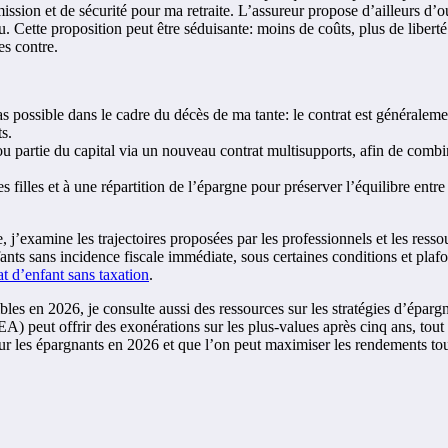
nsmission et de sécurité pour ma retraite. L’assureur propose d’ailleurs d
eçu. Cette proposition peut être séduisante: moins de coûts, plus de liber
es contre.
possible dans le cadre du décès de ma tante: le contrat est généralement
s.
t ou partie du capital via un nouveau contrat multisupports, afin de combi
 filles et à une répartition de l’épargne pour préserver l’équilibre entre 
, j’examine les trajectoires proposées par les professionnels et les ress
nts sans incidence fiscale immédiate, sous certaines conditions et plafo
at d’enfant sans taxation
.
bles en 2026, je consulte aussi des ressources sur les stratégies d’éparg
A) peut offrir des exonérations sur les plus-values après cinq ans, tout 
r les épargnants en 2026 et que l’on peut maximiser les rendements tou