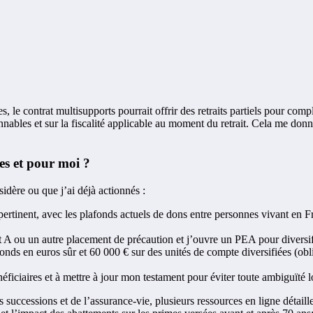
s, le contrat multisupports pourrait offrir des retraits partiels pour co
bles et sur la fiscalité applicable au moment du retrait. Cela me donne 
les et pour moi ?
sidère ou que j’ai déjà actionnés :
rtinent, avec les plafonds actuels de dons entre personnes vivant en F
et A ou un autre placement de précaution et j’ouvre un PEA pour diversi
nds en euros sûr et 60 000 € sur des unités de compte diversifiées (obliga
ficiaires et à mettre à jour mon testament pour éviter toute ambiguïté l
s successions et de l’assurance-vie, plusieurs ressources en ligne détaill