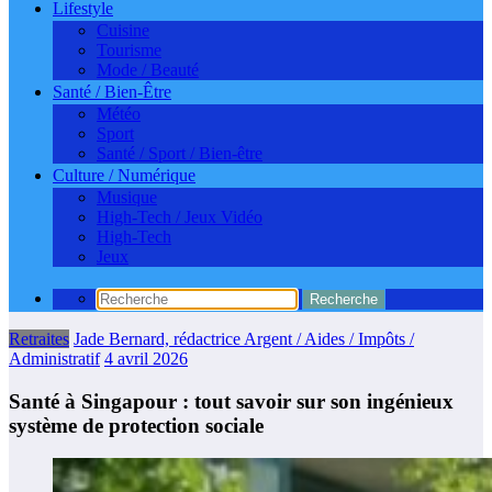
Lifestyle
Cuisine
Tourisme
Mode / Beauté
Santé / Bien-Être
Météo
Sport
Santé / Sport / Bien-être
Culture / Numérique
Musique
High-Tech / Jeux Vidéo
High-Tech
Jeux
Retraites
Jade Bernard, rédactrice Argent / Aides / Impôts /
Administratif
4 avril 2026
Santé à Singapour : tout savoir sur son ingénieux
système de protection sociale