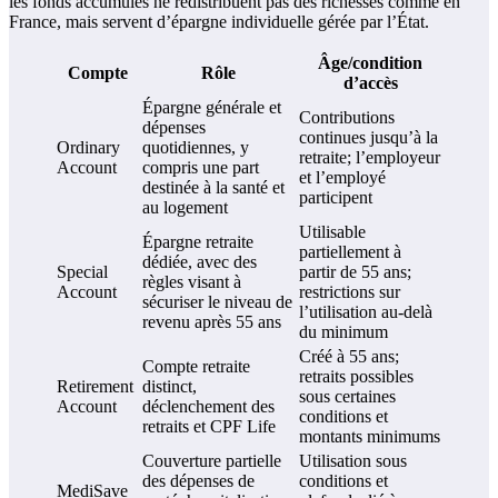
les fonds accumulés ne redistribuent pas des richesses comme en
France, mais servent d’épargne individuelle gérée par l’État.
Âge/condition
Compte
Rôle
d’accès
Épargne générale et
Contributions
dépenses
continues jusqu’à la
Ordinary
quotidiennes, y
retraite; l’employeur
Account
compris une part
et l’employé
destinée à la santé et
participent
au logement
Utilisable
Épargne retraite
partiellement à
dédiée, avec des
Special
partir de 55 ans;
règles visant à
Account
restrictions sur
sécuriser le niveau de
l’utilisation au-delà
revenu après 55 ans
du minimum
Créé à 55 ans;
Compte retraite
retraits possibles
Retirement
distinct,
sous certaines
Account
déclenchement des
conditions et
retraits et CPF Life
montants minimums
Couverture partielle
Utilisation sous
des dépenses de
conditions et
MediSave