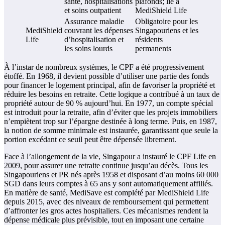
santé, hospitalisations
plafonds; lié à
et soins outpatient
MediShield Life
Assurance maladie
Obligatoire pour les
MediShield
couvrant les dépenses
Singapouriens et les
Life
d’hospitalisation et
résidents
les soins lourds
permanents
À l’instar de nombreux systèmes, le CPF a été progressivement
étoffé. En 1968, il devient possible d’utiliser une partie des fonds
pour financer le logement principal, afin de favoriser la propriété et
réduire les besoins en retraite. Cette logique a contribué à un taux de
propriété autour de 90 % aujourd’hui. En 1977, un compte spécial
est introduit pour la retraite, afin d’éviter que les projets immobiliers
n’empiètent trop sur l’épargne destinée à long terme. Puis, en 1987,
la notion de somme minimale est instaurée, garantissant que seule la
portion excédant ce seuil peut être dépensée librement.
Face à l’allongement de la vie, Singapour a instauré le CPF Life en
2009, pour assurer une retraite continue jusqu’au décès. Tous les
Singapouriens et PR nés après 1958 et disposant d’au moins 60 000
SGD dans leurs comptes à 65 ans y sont automatiquement affiliés.
En matière de santé, MediSave est complété par MediShield Life
depuis 2015, avec des niveaux de remboursement qui permettent
d’affronter les gros actes hospitaliers. Ces mécanismes rendent la
dépense médicale plus prévisible, tout en imposant une certaine