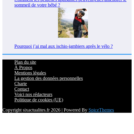
sommeil de votre bébé ?
Pourquoi j’ai mal aux ischio-jambiers après le vélo ?
Plan du site
À Propos
Mentions légales
La gestion des données personnelles
Charte
Contact
Voici nos rédacteurs
Politique de cookies (UE)
Copyright sixactualites.fr 2026 | Powered By
SpiceThemes