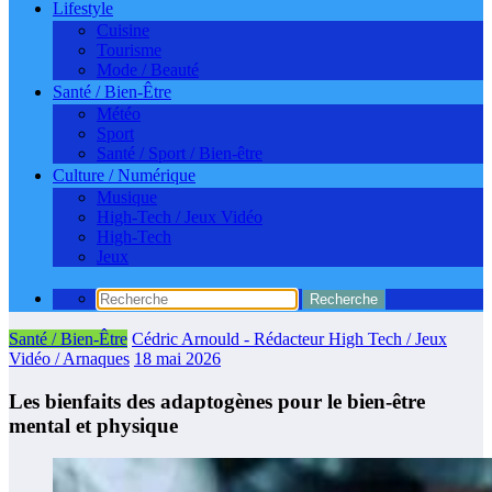
Lifestyle
Cuisine
Tourisme
Mode / Beauté
Santé / Bien-Être
Météo
Sport
Santé / Sport / Bien-être
Culture / Numérique
Musique
High-Tech / Jeux Vidéo
High-Tech
Jeux
Santé / Bien-Être
Cédric Arnould - Rédacteur High Tech / Jeux
Vidéo / Arnaques
18 mai 2026
Les bienfaits des adaptogènes pour le bien-être
mental et physique